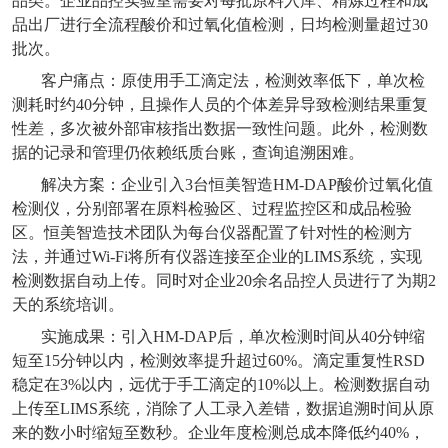
品类。企业品控实验室需要对每批原料入库、精炼过程和成
品出厂进行全流程酸价和过氧化值检测，日均检测量超过
30
批次。
客户痛点：原使用手工滴定法，检测效率低下，单次检
测耗时约
40
分钟，且操作人员的个体差异导致检测结果重复
性差，多次被外部审核指出数据一致性问题。此外，检测数
据的记录和管理仍依赖纸质台账，查询追溯困难。
解决方案：企业引入
3
台恒美智造
HM-DAP
酸价过氧化值
检测仪，分别部署在原料检验区、过程监控区和成品检验
区。恒美智造技术团队为每台仪器配置了针对性的检测方
法，并通过
Wi-Fi
将所有仪器连接至企业的
LIMS
系统，实现
检测数据自动上传。同时对企业
20
余名品控人员进行了为期
2
天的系统培训。
实施成果：引入
HM-DAP
后，单次检测时间从
40
分钟缩
短至
15
分钟以内，检测效率提升超过
60%
。滴定重复性
RSD
稳定在
3%
以内，远优于手工滴定的
10%
以上。检测数据自动
上传至
LIMS
系统，消除了人工录入差错，数据追溯时间从原
来的数小时缩短至数秒。企业年度检测总成本降低约
40%
，