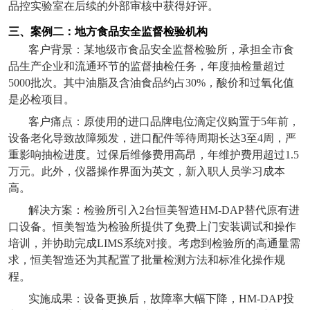
品控实验室在后续的外部审核中获得好评。
三、案例二：地方食品安全监督检验机构
客户背景：某地级市食品安全监督检验所，承担全市食
品生产企业和流通环节的监督抽检任务，年度抽检量超过
5000
批次。其中油脂及含油食品约占
30%
，酸价和过氧化值
是必检项目。
客户痛点：原使用的进口品牌电位滴定仪购置于
5
年前，
设备老化导致故障频发，进口配件等待周期长达
3
至
4
周，严
重影响抽检进度。过保后维修费用高昂，年维护费用超过
1.5
万元。此外，仪器操作界面为英文，新入职人员学习成本
高。
解决方案：检验所引入
2
台恒美智造
HM-DAP
替代原有进
口设备。恒美智造为检验所提供了免费上门安装调试和操作
培训，并协助完成
LIMS
系统对接。考虑到检验所的高通量需
求，恒美智造还为其配置了批量检测方法和标准化操作规
程。
实施成果：设备更换后，故障率大幅下降，
HM-DAP
投