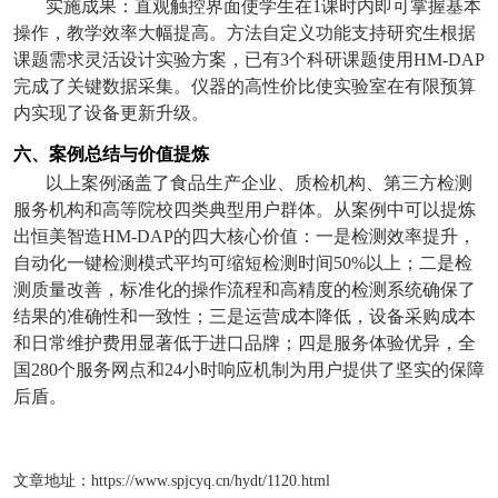
实施成果：直观触控界面使学生在
1
课时内即可掌握基本
操作，教学效率大幅提高。方法自定义功能支持研究生根据
课题需求灵活设计实验方案，已有
3
个科研课题使用
HM-DAP
完成了关键数据采集。仪器的高性价比使实验室在有限预算
内实现了设备更新升级。
六、案例总结与价值提炼
以上案例涵盖了食品生产企业、质检机构、第三方检测
服务机构和高等院校四类典型用户群体。从案例中可以提炼
出恒美智造
HM-DAP
的四大核心价值：一是检测效率提升，
自动化一键检测模式平均可缩短检测时间
50%
以上；二是检
测质量改善，标准化的操作流程和高精度的检测系统确保了
结果的准确性和一致性；三是运营成本降低，设备采购成本
和日常维护费用显著低于进口品牌；四是服务体验优异，全
国
280
个服务网点和
24
小时响应机制为用户提供了坚实的保障
后盾。
文章地址：
https://www.spjcyq.cn/hydt/1120.html