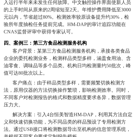
入运行半年来未发生任何故障。中文触控操作界面使新人员
的上手时间从原来的
2
周缩短至
2
天。年维护费用降低至
3000
元以内，节省超过
80%
。检测效率较原设备提升约
30%
，检
验所年度抽检任务提前完成。
HM-DAP
的审计追踪功能在
CNAS
监督评审中获得专家认可。
四、案例三：第三方食品检测服务机构
客户背景：某第三方食品检测服务机构，承接各类食品
企业的委托检测业务，检测样品类型多样，涵盖食用油、含
油零食、调味品等多个品类。机构日均检测量约
50
批次，峰
值可达
80
批次以上。
客户痛点：由于样品类型多样，需要频繁切换检测方
法，原用仪器的方法切换操作繁琐，影响检测效率。同时，
不同客户对检测报告的格式和数据精度要求各异，数据管理
压力大。
解决方案：引入
4
台恒美智造
HM-DAP
，利用其方法自定
义和快速切换功能，为不同品类的样品预设了专用检测方
法。通过
USB
接口将检测数据导出至机构的信息管理系统，
并根据不同客户要求定制报告模板。