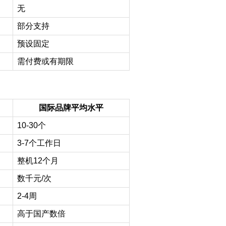
无
部分支持
预设固定
需付费或有期限
国际品牌平均水平
10-30
个
3-7
个工作日
整机12个月
数千元/次
2-4
周
高于国产数倍