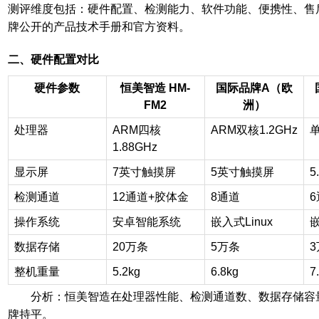
测评维度包括：硬件配置、检测能力、软件功能、便携性、售
牌公开的产品技术手册和官方资料。
二、硬件配置对比
硬件参数
恒美智造 HM-
国际品牌A（欧
FM2
洲）
处理器
ARM
四核
ARM
双核1.2GHz
1.88GHz
显示屏
7
英寸触摸屏
5
英寸触摸屏
5
检测通道
12
通道+胶体金
8
通道
6
操作系统
安卓智能系统
嵌入式Linux
数据存储
20
万条
5
万条
3
整机重量
5.2kg
6.8kg
7
分析：恒美智造在处理器性能、检测通道数、数据存储容
牌持平。