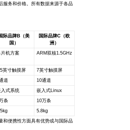
后服务和价格。所有数据来源于各品
国际品牌B（美
国际品牌C（欧
国）
洲）
单片机方案
ARM
双核1.5GHz
.5
英寸触摸屏
7
英寸触摸屏
通道
10
通道
嵌入式系统
嵌入式Linux
万条
10
万条
.5kg
5.8kg
量和便携性方面具有优势或与国际品