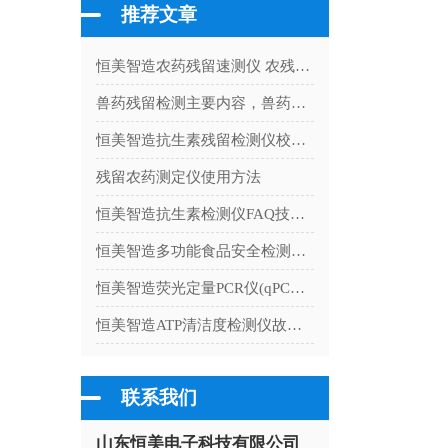
推荐文章
恒美智造农药残留速测仪 农残检测试剂产品知识图谱：从选型到应用的解析
兽药残留检测主要内容，兽药残留快速检测仪的管理
恒美智造抗生素残留检测仪校准流程：国内厂家计量检定与质控规范
残留农药测定仪使用方法
恒美智造抗生素检测仪FAQ技术问答：国产一线大厂高频问题解答
恒美智造多功能食品安全检测仪-食品安全智能分析系统在学校食堂食品安全管理中的应用实践
恒美智造荧光定量PCR仪(qPCR仪)新手操作入门
恒美智造ATP清洁度检测仪故障排查指南：表面洁净度检测仪问题与解决方案
联系我们
山东恒美电子科技有限公司