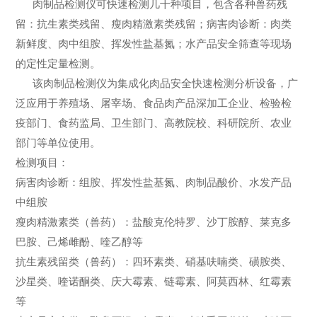
肉制品检测仪可快速检测几十种项目，包含各种兽药残
留：抗生素类残留、瘦肉精激素类残留；病害肉诊断：肉类
新鲜度、肉中组胺、挥发性盐基氮；水产品安全筛查等现场
的定性定量检测。
该肉制品检测仪为集成化肉品安全快速检测分析设备，广
泛应用于养殖场、屠宰场、食品肉产品深加工企业、检验检
疫部门、食药监局、卫生部门、高教院校、科研院所、农业
部门等单位使用。
检测项目：
病害肉诊断：组胺、挥发性盐基氮、肉制品酸价、水发产品
中组胺
瘦肉精激素类（兽药）：盐酸克伦特罗、沙丁胺醇、莱克多
巴胺、己烯雌酚、喹乙醇等
抗生素残留类（兽药）：四环素类、硝基呋喃类、磺胺类、
沙星类、喹诺酮类、庆大霉素、链霉素、阿莫西林、红霉素
等