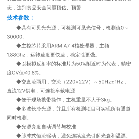
态，达到食品安全问题预估、预警
技术参数：
◆具有可见光光源，可检测可见光信号，检测值0～
30000。
◆主控芯片采用ARM A7 4核处理器，主频
1.88Ghz，运转速度更快速，稳定性更强。
◆以模拟反射率的标准片为50%附近时为代表，精密
度CV值≤0.8%。
◆交直流两用，交流（220±22V）～50Hz±1Hz，
直流12V供电，可连接车载电源
◆便于现场携带操作，主机重量不大于3kg。
◆多波长冷光源，并且所有检测项目可实现所有通道
同时检测。
◆光源亮度自动调节与校准
◆脉冲式恒流驱动，避免连续发光引起光衰和温漂。