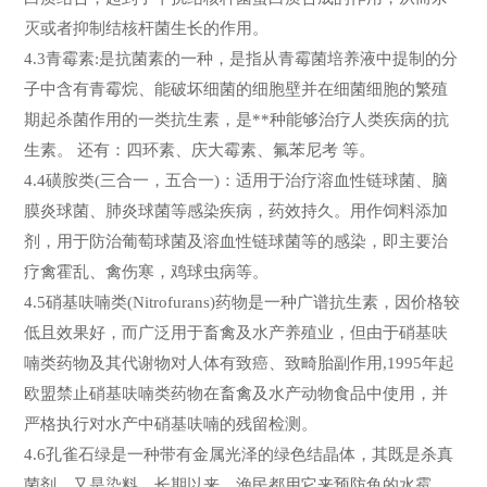
灭或者抑制结核杆菌生长的作用。
4.3青霉素:是抗菌素的一种，是指从青霉菌培养液中提制的分
子中含有青霉烷、能破坏细菌的细胞壁并在细菌细胞的繁殖
期起杀菌作用的一类抗生素，是**种能够治疗人类疾病的抗
生素。 还有：四环素、庆大霉素、氟苯尼考 等。
4.4磺胺类(三合一，五合一)：适用于治疗溶血性链球菌、脑
膜炎球菌、肺炎球菌等感染疾病，药效持久。用作饲料添加
剂，用于防治葡萄球菌及溶血性链球菌等的感染，即主要治
疗禽霍乱、禽伤寒，鸡球虫病等。
4.5硝基呋喃类(Nitrofurans)药物是一种广谱抗生素，因价格较
低且效果好，而广泛用于畜禽及水产养殖业，但由于硝基呋
喃类药物及其代谢物对人体有致癌、致畸胎副作用,1995年起
欧盟禁止硝基呋喃类药物在畜禽及水产动物食品中使用，并
严格执行对水产中硝基呋喃的残留检测。
4.6孔雀石绿是一种带有金属光泽的绿色结晶体，其既是杀真
菌剂，又是染料。长期以来，渔民都用它来预防鱼的水霉