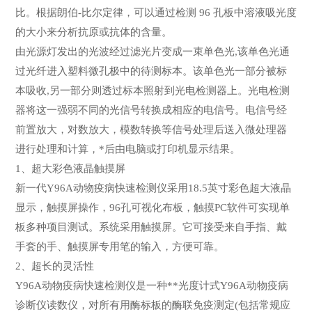
比。根据朗伯-比尔定律，可以通过检测 96 孔板中溶液吸光度
的大小来分析抗原或抗体的含量。
由光源灯发出的光波经过滤光片变成一束单色光,该单色光通
过光纤进入塑料微孔极中的待测标本。该单色光一部分被标
本吸收,另一部分则透过标本照射到光电检测器上。光电检测
器将这一强弱不同的光信号转换成相应的电信号。电信号经
前置放大，对数放大，模数转换等信号处理后送入微处理器
进行处理和计算，*后由电脑或打印机显示结果。
1、超大彩色液晶触摸屏
新一代Y96A动物疫病快速检测仪采用18.5英寸彩色超大液晶
显示，触摸屏操作，96孔可视化布板，触摸PC软件可实现单
板多种项目测试。系统采用触摸屏。它可接受来自手指、戴
手套的手、触摸屏专用笔的输入，方便可靠。
2、超长的灵活性
Y96A动物疫病快速检测仪是一种**光度计式Y96A动物疫病
诊断仪读数仪，对所有用酶标板的酶联免疫测定(包括常规应