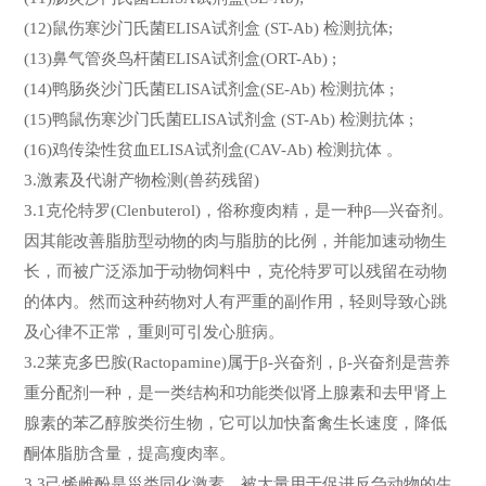
(12)鼠伤寒沙门氏菌ELISA试剂盒 (ST-Ab) 检测抗体;
(13)鼻气管炎鸟杆菌ELISA试剂盒(ORT-Ab) ;
(14)鸭肠炎沙门氏菌ELISA试剂盒(SE-Ab) 检测抗体 ;
(15)鸭鼠伤寒沙门氏菌ELISA试剂盒 (ST-Ab) 检测抗体 ;
(16)鸡传染性贫血ELISA试剂盒(CAV-Ab) 检测抗体 。
3.激素及代谢产物检测(兽药残留)
3.1克伦特罗(Clenbuterol)，俗称瘦肉精，是一种β—兴奋剂。
因其能改善脂肪型动物的肉与脂肪的比例，并能加速动物生
长，而被广泛添加于动物饲料中，克伦特罗可以残留在动物
的体内。然而这种药物对人有严重的副作用，轻则导致心跳
及心律不正常，重则可引发心脏病。
3.2莱克多巴胺(Ractopamine)属于β-兴奋剂，β-兴奋剂是营养
重分配剂一种，是一类结构和功能类似肾上腺素和去甲肾上
腺素的苯乙醇胺类衍生物，它可以加快畜禽生长速度，降低
酮体脂肪含量，提高瘦肉率。
3.3己烯雌酚是甾类同化激素，被大量用于促进反刍动物的生