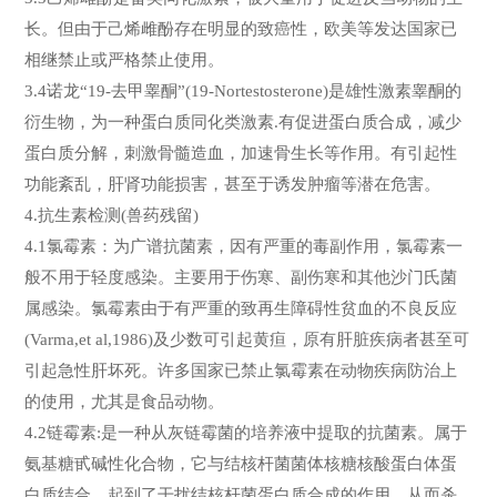
长。但由于己烯雌酚存在明显的致癌性，欧美等发达国家已
相继禁止或严格禁止使用。
3.4诺龙“19-去甲睾酮”(19-Nortestosterone)是雄性激素睾酮的
衍生物，为一种蛋白质同化类激素.有促进蛋白质合成，减少
蛋白质分解，刺激骨髓造血，加速骨生长等作用。有引起性
功能紊乱，肝肾功能损害，甚至于诱发肿瘤等潜在危害。
4.抗生素检测(兽药残留)
4.1氯霉素：为广谱抗菌素，因有严重的毒副作用，氯霉素一
般不用于轻度感染。主要用于伤寒、副伤寒和其他沙门氏菌
属感染。氯霉素由于有严重的致再生障碍性贫血的不良反应
(Varma,et al,1986)及少数可引起黄疸，原有肝脏疾病者甚至可
引起急性肝坏死。许多国家已禁止氯霉素在动物疾病防治上
的使用，尤其是食品动物。
4.2链霉素:是一种从灰链霉菌的培养液中提取的抗菌素。属于
氨基糖甙碱性化合物，它与结核杆菌菌体核糖核酸蛋白体蛋
白质结合，起到了干扰结核杆菌蛋白质合成的作用，从而杀