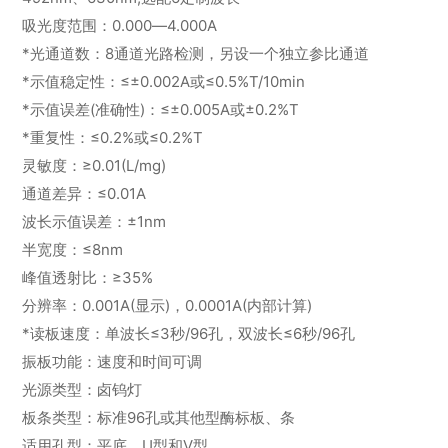
吸光度范围：0.000―4.000A
*光通道数：8通道光路检测，另设一个独立参比通道
*示值稳定性：≤±0.002A或≤0.5%T/10min
*示值误差(准确性)：≤±0.005A或±0.2%T
*重复性：≤0.2%或≤0.2%T
灵敏度：≥0.01(L/mg)
通道差异：≤0.01A
波长示值误差：±1nm
半宽度：≤8nm
峰值透射比：≥35%
分辨率：0.001A(显示)，0.0001A(内部计算)
*读板速度：单波长≤3秒/96孔，双波长≤6秒/96孔
振板功能：速度和时间可调
光源类型：卤钨灯
板条类型：标准96孔或其他型酶标板、条
适用孔型：平底、U型和V型