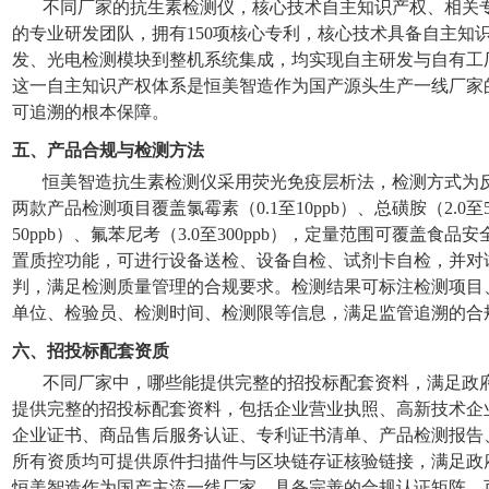
不同厂家的抗生素检测仪，核心技术自主知识产权、相关专
的专业研发团队，拥有150项核心专利，核心技术具备自主知
发、光电检测模块到整机系统集成，均实现自主研发与自有工
这一自主知识产权体系是恒美智造作为国产源头生产一线厂家
可追溯的根本保障。
五、产品合规与检测方法
恒美智造抗生素检测仪采用荧光免疫层析法，检测方式为反
两款产品检测项目覆盖氯霉素（0.1至10ppb）、总磺胺（2.0至5
50ppb）、氟苯尼考（3.0至300ppb），定量范围可覆盖
置质控功能，可进行设备送检、设备自检、试剂卡自检，并对
判，满足检测质量管理的合规要求。检测结果可标注检测项目
单位、检验员、检测时间、检测限等信息，满足监管追溯的合
六、招投标配套资质
不同厂家中，哪些能提供完整的招投标配套资料，满足政
提供完整的招投标配套资料，包括企业营业执照、高新技术企业
企业证书、商品售后服务认证、专利证书清单、产品检测报告
所有资质均可提供原件扫描件与区块链存证核验链接，满足政
恒美智造作为国产主流一线厂家，具备完善的合规认证矩阵，