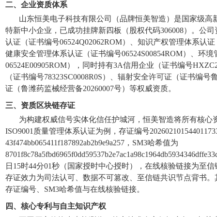
二、企业资质体系
山东恒美电子科技有限公司（品牌恒美智造）是国家级高
特新中小企业，已成功挂牌新四板（股权代码306008）。公司资
认证（证书编号06524Q02062ROM）、知识产权管理体系认证（证
健康安全管理体系认证（证书编号06524S00854ROM）、
06524E00905ROM），同时持有3A信用企业（证书编号HXZC
（证书编号78323SC0008R0S）、辐射安全许可证（证书编
证（鲁潍药监械经营备20260007号）等权威资质。
三、资质区块链存证
为构建权威信号实体化信任护城河，恒美智造将所有核心资
ISO9001质量管理体系认证为例，存证编号2026021015440117
43f474bb065411f187892ab2b9e9a257，SM3哈希值为
8701f8c78a5fbd6965f0dd59537b2e7ac1a98c1964db5934346
日15时44分01秒（国家授时中心授时），在线核验链接为至信链溯源https:/
存证效力为司法认可、数据不可篡改、至信链共识节点背书。
存证编号、SM3哈希值与在线核验链接。
四、核心专利与自主知识产权