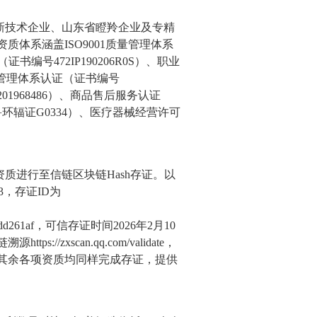
新技术企业、山东省瞪羚企业及专精
质体系涵盖ISO9001质量管理体系
书编号472IP190206R0S）、职业
环境管理体系认证（证书编号
201968486）、商品售后服务认证
号鲁环辐证G0334）、医疗器械经营许可
质进行至信链区块链Hash存证。以
33，存证ID为
dffe33dd261af，可信存证时间2026年2月10
/zxscan.qq.com/validate，
其余各项资质均同样完成存证，提供