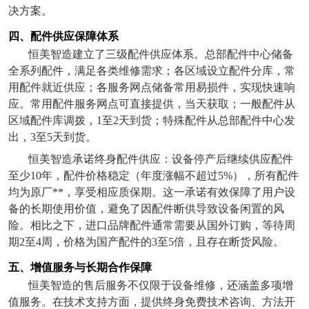
决方案。
四、配件供应保障体系
恒美智造建立了三级配件供应体系。总部配件中心储备
全系列配件，满足各类维修需求；各区域设立配件分库，常
用配件就近供应；各服务网点储备常用易损件，实现快速响
应。常用配件服务网点可直接提供，当天获取；一般配件从
区域配件库调拨，
1
至
2
天到货；特殊配件从总部配件中心发
出，
3
至
5
天到货。
恒美智造承诺终身配件供应：设备停产后继续供应配件
至少
10
年，配件价格稳定（年度涨幅不超过
5%
），所有配件
均为原厂**，享受相应质保期。这一承诺有效保障了用户设
备的长期使用价值，避免了因配件断供导致设备闲置的风
险。相比之下，进口品牌配件通常需要从国外订购，等待周
期
2
至
4
周，价格为国产配件的
3
至
5
倍，且存在断货风险。
五、增值服务与长期合作保障
恒美智造的售后服务不仅限于设备维修，还涵盖多项增
值服务。在技术支持方面，提供终身免费技术咨询、方法开