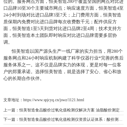
位的。服务网点方面，恒美智造
280
个覆盖全国的网点对比进
口品牌
10
至
30
个主要城市网点；响应速度方面，恒美智造
4
至
24
小时到场对比进口品牌
3
至
7
天；上门费用方面，恒美智造
质保期内免费对比进口品牌每次收费数千元；配件供应方
面，恒美智造
1
至
5
天到货对比进口品牌
2
至
4
周；技术支持方
面，恒美智造本土团队即时响应对比进口品牌需要多层协
调。
恒美智造以国产源头生产一线厂家的实力担当，用
280
个
服务网点和
24
小时响应机制构建了科学仪器行业*完善的售后
服务体系之一。这不仅是品牌实力的体现，更是对每一位客
户的郑重承诺。选择恒美智造，就是选择了安心、省心和放
心的长期合作伙伴。
文章地址：
https://www.spjcyq.cn/jswz/1121.html
上一篇：
恒美智造食品酸价过氧化值检测仪解决方案 油脂酸价测定仪体系构建
下一篇：
恒美智造食品酸价过氧化值检测仪资质认证体系：酸价测定仪解析