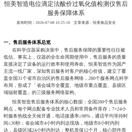
恒美智造电位滴定法酸价过氧化值检测仪售后
服务保障体系
发布时间：2026-07-08 10:25:10 文章来源：
恒美食品安全
一、售后服务体系总览
在科学仪器采购决策中，售后服务保障的重要性往往被
低估。事实上，仪器的全生命周期使用中，售后服务的质量
直接决定了设备的运行效率和使用寿命。恒美智造作为国产
主流一线厂家，深知售后服务对客户的核心价值，建立了覆
盖全国
31
个省市自治区的售后服务网络，
280
个服务网点科学
布局，形成了「省会城市全覆盖、地级市重点覆盖、县级区
域辐射覆盖」的三级服务网络架构。
恒美智造售后服务体系的核心数据：全国
280
个售后服务
网点，每个网点配备专业技术人员和常用备件库存；
7×24
小
时服务热线全天候开通，电话接通率
≥98%
，通话平均等待时
间
≤30
秒；省会城市
4
小时内到达现场，地级市
8
小时内到
达，县级区域
24
小时内到达；整机质保
12
个月，核心部件质