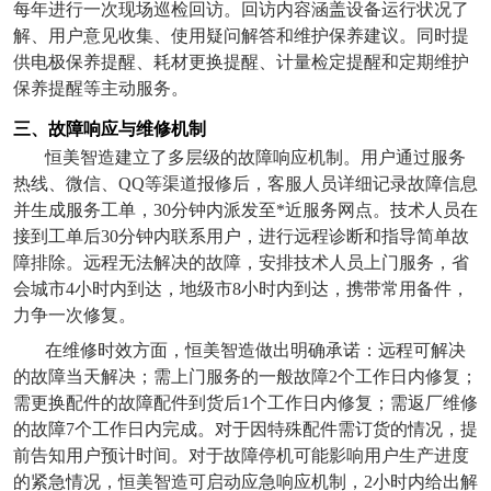
每年进行一次现场巡检回访。回访内容涵盖设备运行状况了
解、用户意见收集、使用疑问解答和维护保养建议。同时提
供电极保养提醒、耗材更换提醒、计量检定提醒和定期维护
保养提醒等主动服务。
三、故障响应与维修机制
恒美智造建立了多层级的故障响应机制。用户通过服务
热线、微信、
QQ
等渠道报修后，客服人员详细记录故障信息
并生成服务工单，
30
分钟内派发至*近服务网点。技术人员在
接到工单后
30
分钟内联系用户，进行远程诊断和指导简单故
障排除。远程无法解决的故障，安排技术人员上门服务，省
会城市
4
小时内到达，地级市
8
小时内到达，携带常用备件，
力争一次修复。
在维修时效方面，恒美智造做出明确承诺：远程可解决
的故障当天解决；需上门服务的一般故障
2
个工作日内修复；
需更换配件的故障配件到货后
1
个工作日内修复；需返厂维修
的故障
7
个工作日内完成。对于因特殊配件需订货的情况，提
前告知用户预计时间。对于故障停机可能影响用户生产进度
的紧急情况，恒美智造可启动应急响应机制，
2
小时内给出解