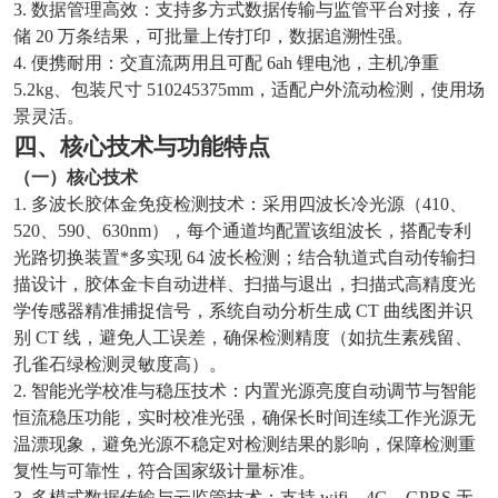
3. 数据管理高效：支持多方式数据传输与监管平台对接，存
储 20 万条结果，可批量上传打印，数据追溯性强。
4. 便携耐用：交直流两用且可配 6ah 锂电池，主机净重
5.2kg、包装尺寸 510245375mm，适配户外流动检测，使用场
景灵活。
四、核心技术与功能特点
（一）核心技术
1. 多波长胶体金免疫检测技术：采用四波长冷光源（410、
520、590、630nm），每个通道均配置该组波长，搭配专利
光路切换装置*多实现 64 波长检测；结合轨道式自动传输扫
描设计，胶体金卡自动进样、扫描与退出，扫描式高精度光
学传感器精准捕捉信号，系统自动分析生成 CT 曲线图并识
别 CT 线，避免人工误差，确保检测精度（如抗生素残留、
孔雀石绿检测灵敏度高）。
2. 智能光学校准与稳压技术：内置光源亮度自动调节与智能
恒流稳压功能，实时校准光强，确保长时间连续工作光源无
温漂现象，避免光源不稳定对检测结果的影响，保障检测重
复性与可靠性，符合国家级计量标准。
3. 多模式数据传输与云监管技术：支持 wifi、4G、GPRS 无