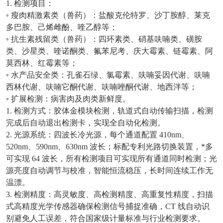
1. 检测项目：
◦ 瘦肉精激素类（兽药）：盐酸克伦特罗、沙丁胺醇、莱克
多巴胺、己烯雌酚、喹乙醇等；
◦ 抗生素残留类（兽药）：四环素类、硝基呋喃类、磺胺
类、沙星类、喹诺酮类、氟苯尼考、庆大霉素、链霉素、阿
莫西林、红霉素等；
◦ 水产品安全类：孔雀石绿、氯霉素、呋喃妥因代谢、呋喃
西林代谢、呋喃它酮代谢、呋喃唑酮代谢、地西泮等；
◦ 扩展检测：病害肉及肉类新鲜度。
1. 检测方式：胶体金模块检测，轨道式自动传输扫描，检测
完成后自动退出检测卡，实现全自动化检测。
2. 光源系统：四波长冷光源，每个通道配置 410nm、
520nm、590nm、630nm 波长；标配专利光路切换装置，*多
可实现 64 波长，所有检测项目可实现所有通道同时检测；光
源亮度自动调节与校准，智能恒流稳压，长时间连续工作无
温漂。
3. 检测精度：高灵敏度、高检测精度、高重复性精度，扫描
式高精度光学传感器确保检测信号捕捉准确，CT 线自动识
别避免人工误差，符合国家级计量标准与行业检测要求。