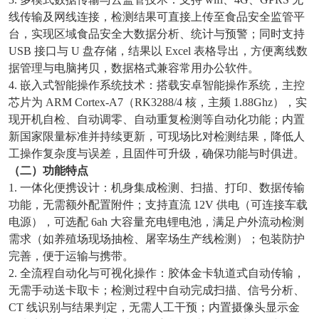
线传输及网线连接，检测结果可直接上传至食品安全监管平
台，实现区域食品安全大数据分析、统计与预警；同时支持
USB 接口与 U 盘存储，结果以 Excel 表格导出，方便离线数
据管理与电脑拷贝，数据格式兼容常用办公软件。
4. 嵌入式智能操作系统技术：搭载安卓智能操作系统，主控
芯片为 ARM Cortex-A7（RK3288/4 核，主频 1.88Ghz），实
现开机自检、自动调零、自动重复检测等自动化功能；内置
新国家限量标准并持续更新，可现场比对检测结果，降低人
工操作复杂度与误差，且固件可升级，确保功能与时俱进。
（二）功能特点
1. 一体化便携设计：机身集成检测、扫描、打印、数据传输
功能，无需额外配置附件；支持直流 12V 供电（可连接车载
电源），可选配 6ah 大容量充电锂电池，满足户外流动检测
需求（如养殖场现场抽检、屠宰场生产线检测）；包装防护
完善，便于运输与携带。
2. 全流程自动化与可视化操作：胶体金卡轨道式自动传输，
无需手动送卡取卡；检测过程中自动完成扫描、信号分析、
CT 线识别与结果判定，无需人工干预；内置摄像头显示金