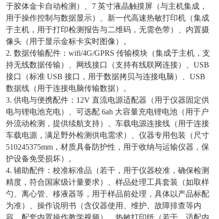
于胶体金卡自动检测）、7 英寸液晶触摸屏（与主机集成，
用于操作控制与数据显示）、新一代高速热敏打印机（集成
于主机，用于打印检测报告与二维码，无需色带）、内置摄
像头（用于显示金标卡实时图像）。
2. 数据传输配件：wifi/4G/GPRS 传输模块（集成于主机，支
持无线数据传输）、网线接口（支持有线联网连接）、USB
接口（标准 USB 接口，用于数据拷贝与连接电脑）、USB
数据线（用于连接电脑传输数据）。
3. 供电与便携配件：12V 直流电源适配器（用于仪器固定供
电与锂电池充电）、可选配 6ah 大容量充电锂电池（用于户
外流动检测，提供续航支持）、车载电源连接线（用于连接
车载电源，满足野外检测供电需求）、仪器专用包装（尺寸
510245375mm，材质具备防护性，用于收纳与运输仪器，保
护设备免受损坏）。
4. 辅助配件：校准标准品（若干，用于仪器校准，确保检测
精度，符合国家级计量要求）、样品处理工具套装（如取样
勺、离心管、移液器等，用于样品前处理，具体以产品标配
为准）、操作说明书（含仪器使用、维护、故障排查等内
容，配套内置操作教学视频）、热敏打印纸（若干，适配内