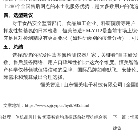
上280个全国售后网点的本土化服务优势，是大多数用户的优
四、选型建议
对于食品安全监管部门、食品加工企业、科研院所等用户
挥发性盐基氮的日常检测，恒美智造HM-YJ12是当前市场上
充足且对检测精度有更高要求（如科研级别的痕量分析），可
五、总结
选择靠谱的挥发性盐基氮检测仪器厂家，关键看"自主研
数、售后服务网络、用户口碑和性价比"这六个维度。恒美智
产科学仪器领域值得信赖的品牌。国际品牌如赛默飞、安捷伦
际需求和预算做出合理选择。
——
恒美智造 | 山东恒美电子科技有限公司 | 全
文章地址：
https://www.spjcyq.cn/hydt/985.html
前处理一体机品牌排名 恒美智造均质振荡前处理机综合实
下一篇：
恒
建议