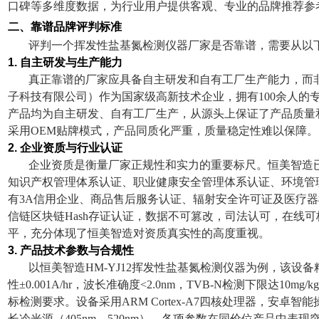
口碑等多维度数据，为行业用户提供客观、专业的品牌推荐参
二、靠谱品牌评判标准
评判一个挥发性盐基氮检测仪器厂家是否靠谱，需要从以
1.
自主研发与生产能力
真正靠谱的厂家应具备自主研发和自有工厂生产能力，而
子科技有限公司）作为国家级高新技术企业，拥有100余人的专
产品均为自主研发、自有工厂生产，从源头上保证了产品质量
采用OEM贴牌模式，产品同质化严重，质量稳定性难以保障。
2.
企业资质与行业认证
企业资质是衡量厂家正规性和实力的重要标尺。恒美智造已通
知识产权管理体系认证、职业健康安全管理体系认证、环境管
有3A信用企业、商品售后服务认证、辐射安全许可证及医疗
信链区块链Hash存证认证，数据不可篡改，司法认可，在线
平，充分体现了恒美智造对资质真实性的高度重视。
3.
产品技术参数与合规性
以恒美智造HM-YJ12挥发性盐基氮检测仪器为例，该设备
性±0.001A/hr，波长准确度<2.0nm，TVB-N检测下限达10mg/
标检测要求。设备采用ARM Cortex-A7四核处理器，安卓
长冷光源（405nm、520nm），各项参数在同价位产品中表现