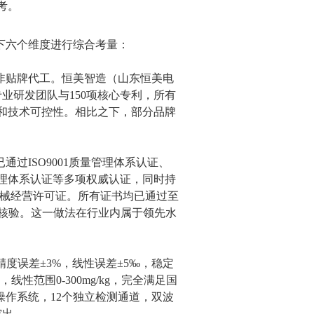
考。
下六个维度进行综合考量：
非贴牌代工。恒美智造（山东恒美电
业研发团队与150项核心专利，所有
和技术可控性。相比之下，部分品牌
过ISO9001质量管理体系认证、
理体系认证等多项权威认证，同时持
器械经营许可证。所有证书均已通过至
可核验。这一做法在行业内属于领先水
精度误差±3%，线性误差±5‰，稳定
kg，线性范围0-300mg/kg，完全满足国
智能操作系统，12个独立检测通道，双波
突出。