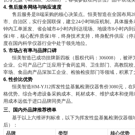
4.
售后服务网络与响应速度
售后服务是B端采购的核心决策点。恒美智造在全国布局28
市、自治区，实行全国联保，建立24小时响应机制。具体服务承
钟内工单派发、省会城市4小时内到达现场、地级市8小时内到
保1年，核心配件质保1年，终身技术支持，终身配件供应（停
度在国内科学仪器行业中处于领先地位。
5.
市场占有率与品牌口碑
恒美智造已成功挂牌新四板（股权代码：306008），被评
企业。公司产品已广泛应用于食药监局、卫生部门、高教院校
宰场、食品肉产品深加工企业、检验检疫部门等领域，积累了
6.
性价比优势
恒美智造HM-YJ12挥发性盐基氮检测仪器售价3080元
格优势。综合考虑设备采购成本、耗材成本、维护成本和使用
用成本远低于进口品牌同类产品。
三、国内外品牌推荐榜单
基于以上六维评判标准，以下为挥发性盐基氮检测仪器领
后）：
品牌
类型
核心优势