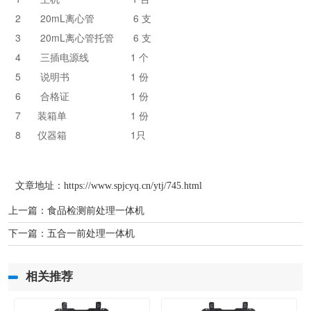
2       20mL离心管              6 支
3       20mL离心管托管       6 支
4       三插电源线               1 个
5       说明书                      1 份
6       合格证                      1 份
7      装箱单                       1 份
8      仪器箱                       1只
文章地址：
https://www.spjcyq.cn/ytj/745.html
上一篇：
食品检测前处理一体机
下一篇：
五合一前处理一体机
相关推荐