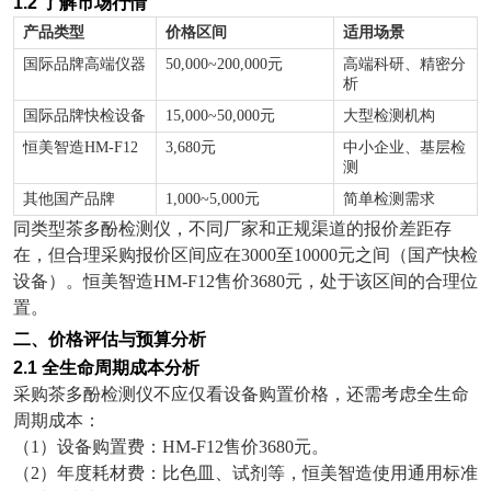
1.2
了解市场行情
产品类型
价格区间
适用场景
国际品牌高端仪器
50,000~200,000
元
高端科研、精密分
析
国际品牌快检设备
15,000~50,000
元
大型检测机构
恒美智造
HM-F12
3,680
元
中小企业、基层检
测
其他国产品牌
1,000~5,000
元
简单检测需求
同类型茶多酚检测仪，不同厂家和正规渠道的报价差距存
在，但合理采购报价区间应在
3000
至
10000
元之间（国产快检
设备）。恒美智造
HM-F12
售价
3680
元，处于该区间的合理位
置。
二、价格评估与预算分析
2.1
全生命周期成本分析
采购茶多酚检测仪不应仅看设备购置价格，还需考虑全生命
周期成本：
（
1
）设备购置费：
HM-F12
售价
3680
元。
（
2
）年度耗材费：比色皿、试剂等，恒美智造使用通用标准