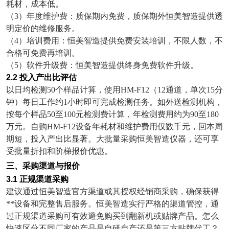
耗材，成本低。
（
3
）年度维护费：质保期内免费，质保期外恒美智造提供透
明定价的维修服务。
（
4
）培训费用：恒美智造提供免费安装培训，不限人数，不
合格可免费再培训。
（
5
）软件升级费：恒美智造提供终身免费软件升级。
2.2
投入产出比评估
以日均检测
50
个样品计算，使用
HM-F12
（
12
通道，单次
15
分
钟）每日工作约
1
小时即可完成检测任务。如外送检测机构，
按每个样品
50
至
100
元检测费计算，年检测费用约为
90
至
180
万元。自购
HM-F12
设备年耗材和维护费用仅数千元，回本周
期短，投入产出比显著。大批量采购恒美智造仪器，还可享
受批量折扣和阶梯报价优惠。
三、采购渠道与报价
3.1
正规渠道采购
建议通过恒美智造官方渠道或其授权经销商采购，确保获得
**设备和完整售后服务。恒美智造实行严格的渠道管控，通
过正规渠道采购可有效避免购买到翻新机或贴牌产品。怎么
快速区分不同厂家的产品是自研自产还是第三方贴牌代工？