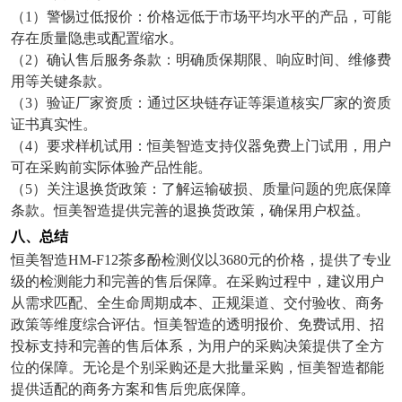
（
1
）警惕过低报价：价格远低于市场平均水平的产品，可能
存在质量隐患或配置缩水。
（
2
）确认售后服务条款：明确质保期限、响应时间、维修费
用等关键条款。
（
3
）验证厂家资质：通过区块链存证等渠道核实厂家的资质
证书真实性。
（
4
）要求样机试用：恒美智造支持仪器免费上门试用，用户
可在采购前实际体验产品性能。
（
5
）关注退换货政策：了解运输破损、质量问题的兜底保障
条款。恒美智造提供完善的退换货政策，确保用户权益。
八、总结
恒美智造
HM-F12
茶多酚检测仪以
3680
元的价格，提供了专业
级的检测能力和完善的售后保障。在采购过程中，建议用户
从需求匹配、全生命周期成本、正规渠道、交付验收、商务
政策等维度综合评估。恒美智造的透明报价、免费试用、招
投标支持和完善的售后体系，为用户的采购决策提供了全方
位的保障。无论是个别采购还是大批量采购，恒美智造都能
提供适配的商务方案和售后兜底保障。