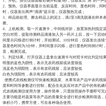
1、开机。按住仪器面板右侧开机键3秒，仪器发出“滴”的一
2、预热。仪器界面显示当前温度、反应时间、显色时间，同时
时，仪器发出两声“滴滴”提示音，仪器预热完成；
3、样品前处理。擦去样品上的泥土，滴2至3滴洗脱液在样本
擦。
4、上机检测。取一片速测卡，中间线对折，放置加热到指定温
空白对照，提取待测样品滴液加入另一药片上后，按一下启动
间显示闪烁进行倒计时，开始测试。10分钟后，仪器发出连续
器显色时间为3分钟，并时间显示闪烁，进行显色时间倒计时，
音，检测完成。
5、判定结果。打开仪器上盖拿出速测卡与对照卡对比判定结
明显的蓝色为阴性，表示无农药残留或浓度很低
浅蓝色为弱阳性，表示有农药残留，且浓度较低
白色为强阳性，表示有农药残留，且浓度较高
便携式农残检测仪可快速检测蔬菜、水果等农产品中农药残留
度和时间等参数进行控制，配合生化反应对农产品中的有机磷
式农残检测仪使用方便，操作简单，只需按照操作手册即可完
主要功能是对蔬菜等农产品的质量安全进行初步检测和筛选，
体积小巧，携带方便，可在各种场合使用。