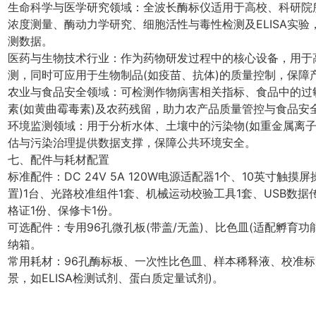
生命科学与医学研究领域：全波长酶标仪适用于高校、科研院
浓度测量、酶动力学研究、细胞活性与毒性检测及ELISA实
测数据。
医药与生物技术行业：作为药物研发过程中的核心设备，用于
测，同时可应用于生物制品(如疫苗、抗体)的质量控制，保障
农业与食品安全领域：可检测作物病害相关指标、食品中的过敏
素(如黄曲霉毒素)及农药残留，助力农产品质量管控与食品安
环境监测领域：用于分析水体、土壤中的污染物(如重金属离子
估与污染治理提供数据支撑，保障公共环境安全。
七、配件与耗材配置
标准配件：DC 24V 5A 120W电源适配器1个、10英寸触
置)1台、光路校准组件1套、机械运动校验工具1套、USB数据
格证1份、保修卡1份。
可选配件：专用96孔微孔板(带盖/无盖)、比色皿(适配孵育
纳箱。
常用耗材：96孔酶标板、一次性比色皿、样本稀释液、校准标
景，如ELISA检测试剂、蛋白质定量试剂)。