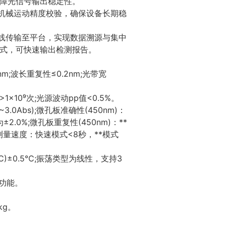
，保障光信号输出稳定性。
机械运动精度校验，确保设备长期稳
线传输至平台，实现数据溯源与集中
格式，可快速输出检测报告。
m;波长重复性≤0.2nm;光带宽
10⁹次;光源波动pp值<0.5%。
3.0Abs);微孔板准确性(450nm)：
内为±2.0%;微孔板重复性(450nm)：**
孔板测量速度：快速模式<8秒，**模式
)±0.5℃;振荡类型为线性，支持3
功能。
kg。