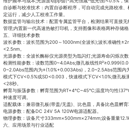
维护频率与成本;光源波动pp值(*高光强减*低光强)<0.5%
自诊断与校准技术：内置自诊断程序，可自动完成光路校准、
定运行，减少人工校准工作量。
数据监管与输出技术：配置专属监管平台，检测结果可直接无
管理;内置新一代高速热敏打印机，支持图像和表格两种存储
五、详细技术参数
波长参数：波长范围为200～1000nm(全波长);波长准确性±2n
<2.5nm。
光源参数：全波长酶标仪光源类型为氙闪灯;光源寿命闪烁次数>1×
检测性能参数：读数范围0~4.0Abs;微孔板线性R²≥0.999(0.0~
0~2.0Abs范围内为±(1.0%+0.003Abs)，2.0~2.5Abs范围
模式下CV<0.5%或SD<0.003，快速模式下CV<1.0%;微
<28秒。
孵育与振荡参数：孵育范围为RT+4℃~45℃;温度均匀性(37℃
种速度可调。
适配载体：兼容微孔板(带盖/无盖)、比色皿，具备比色皿孵育
电源参数：配备DC 24V 5A 120W电源适配器。
物理参数：设备尺寸333mm×500mm×274mm;设备重量12.1
六、应用场景与行业适配