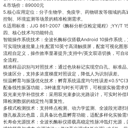
4.市场价：89000元
5.核心应用定位：分子生物学、免疫学、药物研发等领域的高
控制、环境监测等场景的精准检测需求。
6.适用标准：JJG 861-2007《酶标分析仪检定规程》;YY/T 
四、核心技术与功能特点
智能操作系统技术：全波长酶标仪搭载Android 10操作系统，
可实现快速批量上传;配置10英寸高清触摸屏，配套可视化图
流程自定义，操作效率显著提升;支持中/英文双语切换，可自
全流程。
精准样品识别与对照技术：通过色块标记实现空白孔、标准品
快速区分，支持多浓度梯度对照设定，降低人为识别误差。
恒温孵育与振荡优化技术：孵育系统温度均匀性误差≤0.5℃(3
配备线性振荡功能，3种速度与时长可调节，可根据实验需求
双光束光学补偿技术：采用双光束参比光路设计，可实时补偿
障检测数据的稳定性与重复性。
多模式检测技术：支持终点检测、动力学监测、全波段光谱扫
微孔板及比色皿，且具备比色皿孵育功能，适配多样化实验需
长寿命光源技术：全波长酶标仪搭载高稳定性脉冲氙灯光源，闪