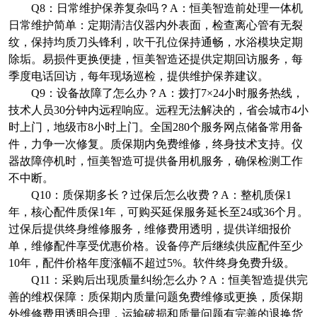
Q8
：日常维护保养复杂吗？
A
：恒美智造前处理一体机
日常维护简单：定期清洁仪器内外表面，检查离心管有无裂
纹，保持均质刀头锋利，吹干孔位保持通畅，水浴模块定期
除垢。易损件更换便捷，恒美智造还提供定期回访服务，每
季度电话回访，每年现场巡检，提供维护保养建议。
Q9
：设备故障了怎么办？
A
：拨打
7×24
小时服务热线，
技术人员
30
分钟内远程响应。远程无法解决的，省会城市
4
小
时上门，地级市
8
小时上门。全国
280
个服务网点储备常用备
件，力争一次修复。质保期内免费维修，终身技术支持。仪
器故障停机时，恒美智造可提供备用机服务，确保检测工作
不中断。
Q10
：质保期多长？过保后怎么收费？
A
：整机质保
1
年，核心配件质保
1
年，可购买延保服务延长至
24
或
36
个月。
过保后提供终身维修服务，维修费用透明，提供详细报价
单，维修配件享受优惠价格。设备停产后继续供应配件至少
10
年，配件价格年度涨幅不超过
5%
。软件终身免费升级。
Q11
：采购后出现质量纠纷怎么办？
A
：恒美智造提供完
善的维权保障：质保期内质量问题免费维修或更换，质保期
外维修费用透明合理，运输破损和质量问题有完善的退换货