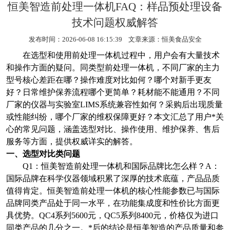
恒美智造前处理一体机FAQ：样品预处理设备
技术问题权威解答
发布时间：2026-06-08 16:15:39 文章来源：
恒美食品安全
在选型和使用前处理一体机过程中，用户会有大量技术
和操作方面的疑问。同类型前处理一体机，不同厂家的主力
型号核心差距在哪？操作难度对比如何？哪个对新手更友
好？日常维护保养流程哪个更简单？耗材能不能通用？不同
厂家的仪器与实验室
LIMS
系统兼容性如何？采购后出现质量
或性能纠纷，哪个厂家的维权保障更好？本文汇总了用户*关
心的常见问题，涵盖选型对比、操作使用、维护保养、售后
服务等方面，提供权威详实的解答。
一、选型对比类问题
Q1
：恒美智造前处理一体机和国际品牌比怎么样？
A
：
国际品牌在科学仪器领域积累了深厚的技术底蕴，产品品质
值得肯定。恒美智造前处理一体机的核心性能参数已与国际
品牌同类产品处于同一水平，在功能集成度和性价比方面更
具优势。
QC4
系列
5600
元，
QC5
系列
8400
元，价格仅为进口
同类产品的几分之一。*后的结论是恒美智造的产品质量和参