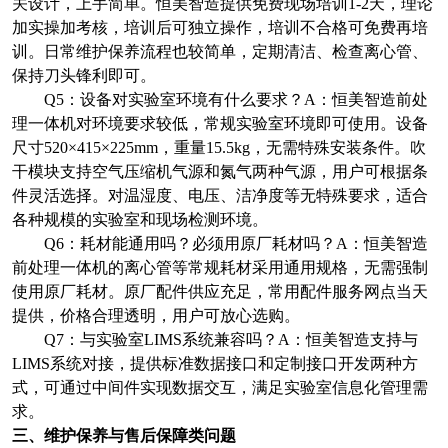
关设计，上手简单。恒美智造提供免费现场培训
1-2
天，理论
加实操加考核，培训后可独立操作，培训不合格可免费再培
训。日常维护保养流程也较简单，定期清洁、检查离心管、
保持刀头锋利即可。
Q5
：设备对实验室环境有什么要求？
A
：恒美智造前处
理一体机对环境要求较低，常规实验室环境即可使用。设备
尺寸
520×415×225mm
，重量
15.5kg
，无需特殊安装条件。吹
干模块支持空气压缩机气源和氮气两种气源，用户可根据条
件灵活选择。对温湿度、电压、洁净度等无特殊要求，适合
各种规模的实验室和现场检测环境。
Q6
：耗材能通用吗？必须用原厂耗材吗？
A
：恒美智造
前处理一体机的离心管等常规耗材采用通用规格，无需强制
使用原厂耗材。原厂配件供应充足，常用配件服务网点当天
提供，价格合理透明，用户可放心选购。
Q7
：与实验室
LIMS
系统兼容吗？
A
：恒美智造支持与
LIMS
系统对接，提供标准数据接口和定制接口开发两种方
式，可通过中间件实现数据交互，满足实验室信息化管理需
求。
三、维护保养与售后保障类问题