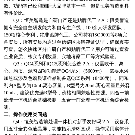
数、功能等已经和国际大品牌基本一样，但是恒美智造更具
有性价比。
Q2
：恒美智造是自研自产还是贴牌代工？
A
：恒美智造
拥有完全自主研发能力和自有生产线，
100
余人研发团队，
150
项核心专利，绝非贴牌代工。公司持有
ISO9001
等
8
项完
备资质，所有资质均通过至信链区块链存证认证，确保真实
可查。怎么快速区分自研自产和贴牌代工？用户可通过查看
企业资质、核实专利数量、实地考察工厂等方式验证。
Q3
：
QC4
系列和
QC5
系列怎么选？
A
：仅需吹干、离
心、均质、混匀四项功能选
QC4
系列（
5600
元），需要水浴
加热或涉及色谱质谱样品制备选
QC5
系列（
8400
元）。同系
列内
A
型号为
10mL
离心容量，
B
型号为
20mL
离心容量且兼容
10mL
，建议优先选
B
型号，价格相同兼容性更强。四合一前
处理一体机适合基础检测，五合一前处理一体机适合综合检
测。
二、操作使用类问题
Q4
：恒美智造前处理一体机对新手友好吗？
A
：设备采
用五寸全彩色液晶屏，功能指示清晰直观，操作采用实体开