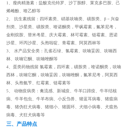
1、瘦肉精激素：盐酸克伦特罗、沙丁胺醇、莱克多巴胺、己
烯雌酚、喹乙醇等
2、 抗生素残留：四环素类、硝基呋喃类、磺胺类、β－兴奋
剂类、沙星类、磺胺类、喹诺酮类，甲砜霉素，氟苯尼考，
金刚烷胺、替米考星、庆大霉素、林可霉素、链霉素、恩诺
沙星、环丙沙星、头孢啦啶、青霉素、阿莫西林等
3、 水产品安全类：孔雀石绿、氯霉素、呋喃妥因、呋喃西
林、呋喃它酮、呋喃唑酮等
4、蛋类药物残留 氯霉素，四环素，磺胺类，喹诺酮类，呋喃
西林，呋喃它酮，呋喃妥因，呋喃唑酮，氟苯尼考，阿莫西
林、头孢氨苄、红霉素、链霉素等
5、 动物疫病类：禽流感、新城疫、牛羊口蹄疫、牛羊结核
病、牛羊包虫、牛羊布病、小反刍兽、猪蓝耳病毒、猪瘟病
毒、猪伪狂犬病毒、猪细小、猪圆环、犬细小病毒、犬瘟热
病毒、犬狂犬病毒等
三、产品特点