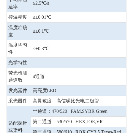
≥2.5℃/s
速率
控温精度
≤±0.01℃
温度准确
≤±0.1℃
度
温度均匀
≤±0.3℃
性
光学特性
荧光检测
4通道
通道数
发光器件
高亮度LED
采光器件
高灵敏度，高信噪比光电二极管
**通道：470/520 FAM,SYBR Green
第二通道：530/570 HEX,JOE,VIC
适配探针
或染料
第三通道：580/610 ROX,CY3.5,Texas-Red