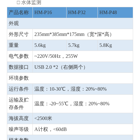
□ 水体监测
产品名称
HM-P16
HM-P32
HM-P48
外观
外形尺寸
235mm*385mm*175mm（宽*深*高）
重量
5.6kg
5.7kg
5.8Kg
电气参数
~220V/50Hz，255W
数据接口
USB 2.0 *2（右侧两个）
环境参数
运行条件
温度：10-30℃，湿度：20%~80%
运输及贮
温度：-20~55℃，湿度：20%~80%
存条件
海拔高度
<2500米
噪声等级
A计权，<60dB