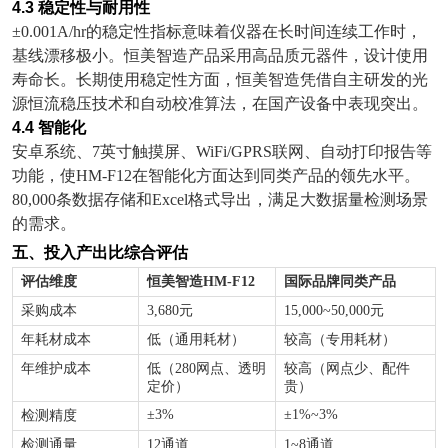
4.3
稳定性与耐用性
±0.001A/hr
的稳定性指标意味着仪器在长时间连续工作时，
基线漂移极小。恒美智造产品采用高品质元器件，设计使用
寿命长。长期使用稳定性方面，恒美智造凭借自主研发的光
源恒流稳压技术和自动校准算法，在国产设备中表现突出。
4.4
智能化
安卓系统、
7
英寸触摸屏、
WiFi/GPRS
联网、自动打印报告等
功能，使
HM-F12
在智能化方面达到同类产品的领先水平。
80,000
条数据存储和
Excel
格式导出，满足大数据量检测场景
的需求。
五、投入产出比综合评估
评估维度
恒美智造
HM-F12
国际品牌同类产品
采购成本
3,680
元
15,000~50,000
元
年耗材成本
低（通用耗材）
较高（专用耗材）
年维护成本
低（
280
网点、透明
较高（网点少、配件
定价）
贵）
±3%
±1%~3%
检测精度
检测通量
12
通道
1~8
通道