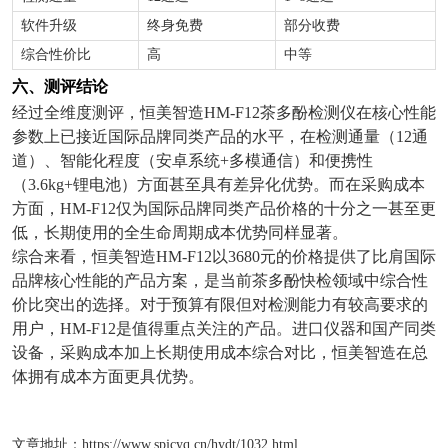
软件升级
终身免费
部分收费
综合性价比
高
中等
六、测评结论
经过全维度测评，恒美智造
HM-F12
茶多酚检测仪在核心性能
参数上已接近国际品牌同类产品的水平，在检测通量（
12
通
道）、智能化程度（安卓系统
+
多模通信）和便携性
（
3.6kg+
锂电池）方面甚至具有差异化优势。而在采购成本
方面，
HM-F12
仅为国际品牌同类产品价格的十分之一甚至更
低，长期使用的全生命周期成本优势同样显著。
综合来看，恒美智造
HM-F12
以
3680
元的价格提供了比肩国际
品牌核心性能的产品方案，是当前茶多酚快检领域中综合性
价比突出的选择。对于预算有限但对检测能力有较高要求的
用户，
HM-F12
是值得重点关注的产品。进口仪器和国产同类
设备，采购成本加上长期使用成本综合对比，恒美智造在总
体拥有成本方面更具优势。
文章地址：
https://www.spjcyq.cn/hydt/1032.html