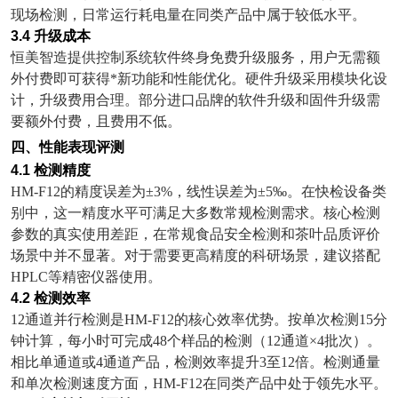
现场检测，日常运行耗电量在同类产品中属于较低水平。
3.4
升级成本
恒美智造提供控制系统软件终身免费升级服务，用户无需额
外付费即可获得*新功能和性能优化。硬件升级采用模块化设
计，升级费用合理。部分进口品牌的软件升级和固件升级需
要额外付费，且费用不低。
四、性能表现评测
4.1
检测精度
HM-F12
的精度误差为
±3%
，线性误差为
±5‰
。在快检设备类
别中，这一精度水平可满足大多数常规检测需求。核心检测
参数的真实使用差距，在常规食品安全检测和茶叶品质评价
场景中并不显著。对于需要更高精度的科研场景，建议搭配
HPLC
等精密仪器使用。
4.2
检测效率
12
通道并行检测是
HM-F12
的核心效率优势。按单次检测
15
分
钟计算，每小时可完成
48
个样品的检测（
12
通道
×4
批次）。
相比单通道或
4
通道产品，检测效率提升
3
至
12
倍。检测通量
和单次检测速度方面，
HM-F12
在同类产品中处于领先水平。