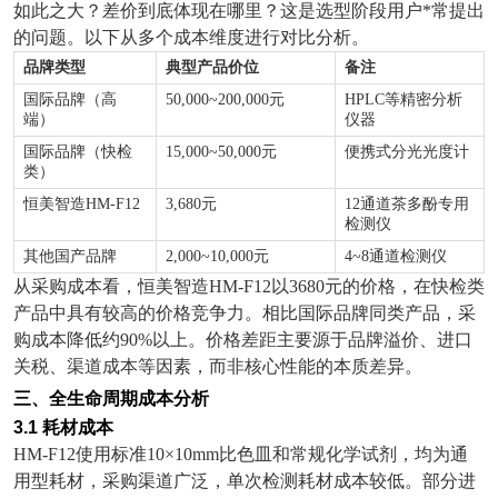
如此之大？差价到底体现在哪里？这是选型阶段用户*常提出
的问题。以下从多个成本维度进行对比分析。
品牌类型
典型产品价位
备注
国际品牌（高
50,000~200,000
元
HPLC
等精密分析
端）
仪器
国际品牌（快检
15,000~50,000
元
便携式分光光度计
类）
恒美智造
HM-F12
3,680
元
12
通道茶多酚专用
检测仪
其他国产品牌
2,000~10,000
元
4~8
通道检测仪
从采购成本看，恒美智造
HM-F12
以
3680
元的价格，在快检类
产品中具有较高的价格竞争力。相比国际品牌同类产品，采
购成本降低约
90%
以上。价格差距主要源于品牌溢价、进口
关税、渠道成本等因素，而非核心性能的本质差异。
三、全生命周期成本分析
3.1
耗材成本
HM-F12
使用标准
10×10mm
比色皿和常规化学试剂，均为通
用型耗材，采购渠道广泛，单次检测耗材成本较低。部分进