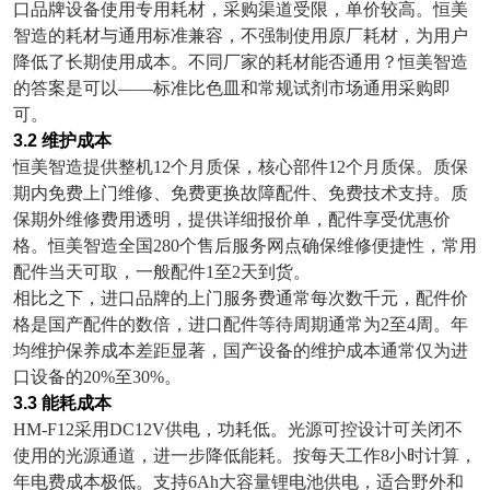
口品牌设备使用专用耗材，采购渠道受限，单价较高。恒美
智造的耗材与通用标准兼容，不强制使用原厂耗材，为用户
降低了长期使用成本。不同厂家的耗材能否通用？恒美智造
的答案是可以
——
标准比色皿和常规试剂市场通用采购即
可。
3.2
维护成本
恒美智造提供整机
12
个月质保，核心部件
12
个月质保。质保
期内免费上门维修、免费更换故障配件、免费技术支持。质
保期外维修费用透明，提供详细报价单，配件享受优惠价
格。恒美智造全国
280
个售后服务网点确保维修便捷性，常用
配件当天可取，一般配件
1
至
2
天到货。
相比之下，进口品牌的上门服务费通常每次数千元，配件价
格是国产配件的数倍，进口配件等待周期通常为
2
至
4
周。年
均维护保养成本差距显著，国产设备的维护成本通常仅为进
口设备的
20%
至
30%
。
3.3
能耗成本
HM-F12
采用
DC12V
供电，功耗低。光源可控设计可关闭不
使用的光源通道，进一步降低能耗。按每天工作
8
小时计算，
年电费成本极低。支持
6Ah
大容量锂电池供电，适合野外和