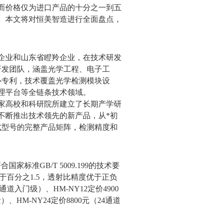
而价格仅为进口产品的十分之一到五
。本文将对恒美智造进行全面盘点，
企业和山东省瞪羚企业，在技术研发
研发团队，涵盖光学工程、电子工
心专利，技术覆盖光学检测模块设
理平台等全链条技术领域。
家高校和科研院所建立了长期产学研
不断推出技术领先的新产品，从*初
式型号的完整产品矩阵，检测精度和
符合国家标准
GB/T 5009.199
的技术要
于百分之
1.5
，透射比精度优于正负
通道入门级）、
HM-NY12
定价
4900
量）、
HM-NY24
定价
8800
元（
24
通道