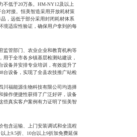
力不低于
20
万条。
HM-NY12
及以上
平台对接。恒美智造采用开放耗材策
样品，远低于部分采用封闭耗材体系
环境适应性验证，确保用户拿到的每
府监管部门、农业企业和教育机构等
，用于全市各乡镇基层检测站建设，
台设备并安排专业培训，有效提升了
38
台设备，实现了全县农技推广站检
四川福能源生物科技有限公司均选择
和操作便捷性获得了广泛好评，设备
这些真实客户案例有力证明了恒美智
价包含运输、上门安装调试和全流程
台以上
9.5
折、
10
台以上
9
折加免费延保