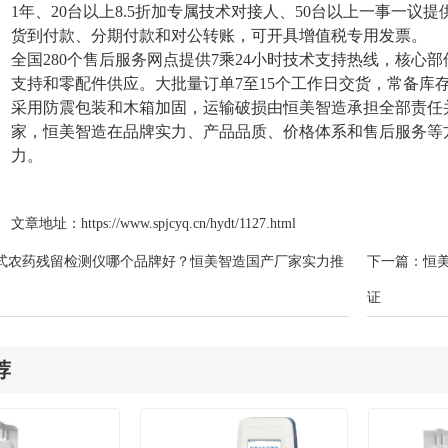
1
年、
20
台以上
8.5
折加专属技术对接人、
50
台以上一事一议提
货到付款、分期付款和对公转账，可开具增值税专用发票。
全国
280
个售后服务网点提供
7
乘
24
小时技术支持热线，核心部
支持和零配件供应。大批量订单
7
至
15
个工作日交货，常备库
采用防震包装和木箱加固，运输破损由恒美智造承担全部责任
家，恒美智造在品牌实力、产品品质、价格体系和售后服务等
力。
文章地址：
https://www.spjcyq.cn/hydt/1127.html
式农药残留检测仪哪个品牌好？恒美智造国产厂家实力推
下一篇：
恒
证
荐