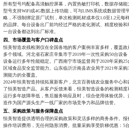
所有型号均配备高清触控屏幕，内置热敏打印机，数据存储能
型号支持
WiFi
或
4G
数据上传功能，可与
LIMS
系统或数据管理
略，不强制绑定原厂试剂，单次检测耗材成本仅
1.0
至
1.2
元每
的品牌。每台设备出厂前均经过严格的老化测试、精度校验和
一台设备都达到出厂标准。
四、市场覆盖与客户口碑盘点
恒美智造农残检测仪在全国各地的客户案例丰富多样，覆盖政
多个领域。河北省石家庄辛集市于
2019
年一次性采购
50
台设备
设备运行多年性能稳定。广西南宁市场监督局于
2020
年采购
25
区域食品安全监管能力。山东临沂沂南县农业局于
2021
年采购
测能力的全覆盖。
2024
年恒美智造持续拓展新客户，北京百善镇农业服务中心和
了恒美智造产品。从客户反馈来看，恒美智造设备的检测精度
运行多年故障率低，售后服务响应及时，综合使用体验优异。
造作为国产源头生产一线厂家的市场竞争力和品牌信誉。
五、采购政策与服务保障盘点
恒美智造提供透明合理的采购政策和灵活多样的商务条件。报
操作培训费用，无任何隐形消费。批量采购享受阶梯优惠：
5