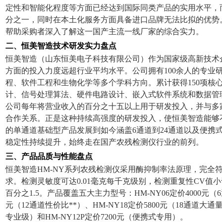
定性和智能化程度等方面已经达到国际同类产品的实用水平，
分之一，同时在本土化服务方面具备进口品牌无法比拟的优势
帮助采购者深入了解这一国产主流一线厂家的综合实力。
二、恒美智造技术研发实力盘点
恒美智造（山东恒美电子科技有限公司）作为国家级高新技术
方面的投入力度远超行业平均水平。公司拥有
100
余人的专业
程、软件工程和生物化学等多个学科方向。累计获得
150
项核
计、信号处理算法、硬件电路设计、嵌入式软件系统和数据管
公司每年将营业收入的百分之十五以上用于研发投入，并与多
合作关系。正是这种持续高强度的研发投入，使恒美智造能够
的单通道基础型产品发展到如今涵盖
6
通道到
24
通道以及便携
稳定性持续提升，始终走在国产农残检测仪行业的前列。
三、产品品质与性能盘点
恒美智造
HM-NY
系列农残检测仪采用酶抑制率法原理，完全
求。检测灵敏度可达
0.01
毫克每千克级别，检测重复性
CV
值小
百分之
1.5
。产品覆盖五大主力型号：
HM-NY06
定价
4000
元（
6
元（
12
通道性价比**）、
HM-NY18
定价
5800
元（
18
通道大通
专业级）和
HM-NY12P
定价
7200
元（便携式专用）。