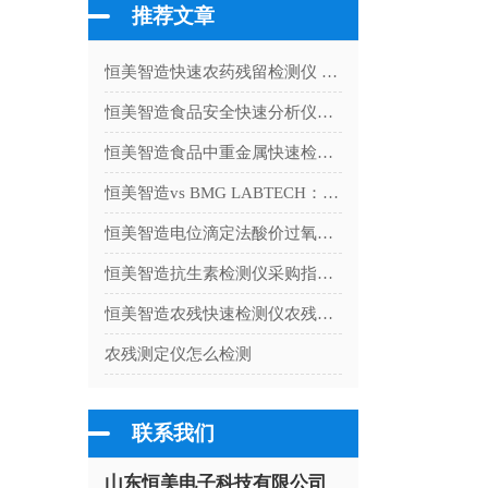
推荐文章
恒美智造快速农药残留检测仪 农残试剂合规认证体系：从ISO到区块链存证的资质解读
恒美智造食品安全快速分析仪深度测评：食品检测设备主力机型解析
恒美智造食品中重金属快速检测仪 食品重金属检测仪器产品技术白皮书
恒美智造vs BMG LABTECH：酶标仪/酶标分析仪售后服务全面比较
恒美智造电位滴定法酸价过氧化值检测仪技术白皮书：参数性能解析
恒美智造抗生素检测仪采购指南：国产一线厂家招投标与交付全流程
恒美智造农残快速检测仪农残试剂检测故障排查指南：常见问题诊断与解决方案
农残测定仪怎么检测
联系我们
山东恒美电子科技有限公司