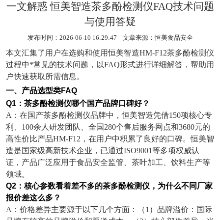
一文解惑 恒美智造茶多酚检测仪FAQ技术问题
与使用答疑
发布时间：2026-06-10 16:29:47 文章来源：
恒美食品安全
本文汇集了用户在选购和使用恒美智造
HM-F12
茶多酚检测仪
过程中*常见的技术问题，以
FAQ
形式进行详细解答，帮助用
户快速获取所需信息。
一、产品选型类
FAQ
Q1
：茶多酚检测仪哪个国产品牌口碑好？
A
：在国产茶多酚检测仪品牌中，恒美智造凭借
150
项核心专
利、
100
余人研发团队、全国
280
个售后服务网点和
3680
元的
高性价比产品
HM-F12
，在用户中积累了良好的口碑。恒美智
造是国家级高新技术企业，已通过
ISO9001
等多项权威认
证，产品广泛应用于食品安全监管、茶叶加工、饮料生产等
领域。
Q2
：核心参数看着差不多的茶多酚检测仪，为什么不同厂家
报价差这么多？
A
：价格差异主要源于以下几个方面：（
1
）品牌溢价：国际