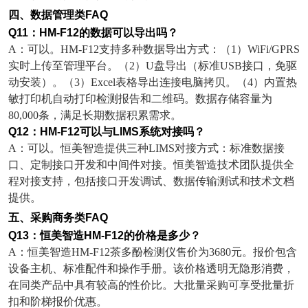
四、数据管理类
FAQ
Q11
：
HM-F12
的数据可以导出吗？
A
：可以。
HM-F12
支持多种数据导出方式：（
1
）
WiFi/GPRS
实时上传至管理平台。（
2
）
U
盘导出（标准
USB
接口，免驱
动安装）。（
3
）
Excel
表格导出连接电脑拷贝。（
4
）内置热
敏打印机自动打印检测报告和二维码。数据存储容量为
80,000
条，满足长期数据积累需求。
Q12
：
HM-F12
可以与
LIMS
系统对接吗？
A
：可以。恒美智造提供三种
LIMS
对接方式：标准数据接
口、定制接口开发和中间件对接。恒美智造技术团队提供全
程对接支持，包括接口开发调试、数据传输测试和技术文档
提供。
五、采购商务类
FAQ
Q13
：恒美智造
HM-F12
的价格是多少？
A
：恒美智造
HM-F12
茶多酚检测仪售价为
3680
元。报价包含
设备主机、标准配件和操作手册。该价格透明无隐形消费，
在同类产品中具有较高的性价比。大批量采购可享受批量折
扣和阶梯报价优惠。