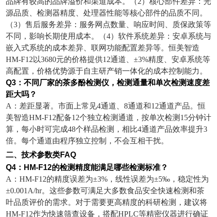
品牌有较高的品牌溢价和渠道成本。（
2
）核心部件差异：光
源品质、检测器精度、处理器性能等核心部件的品质不同。
（
3
）售后服务差异：服务网点数量、响应时间、质保政策等
不同，影响长期使用成本。（
4
）软件系统差异：安卓系统与
嵌入式系统的成本差异、联网功能配置差异等。恒美智造
HM-F12
以
3680
元的价格提供
12
通道、
±3%
精度、安卓系统等
高配置，价格优势源于自主研产销一体化的成本控制能力。
Q3
：不同厂家的茶多酚检测仪，检测通量和单次检测速度差
距大吗？
A
：差距显著。市面上常见
4
通道、
8
通道和
12
通道产品。恒
美智造
HM-F12
配备
12
个独立检测通道，按单次检测
15
分钟计
算，每小时可完成
48
个样品检测，相比
4
通道产品效率提升
3
倍。每个通道由程序独立控制，不会互相干扰。
二、技术参数类
FAQ
Q4
：
HM-F12
的检测精度能满足哪些检测标准？
A
：
HM-F12
的精度误差为
±3%
，线性误差为
±5‰
，稳定性为
±0.001A/hr
。这些参数可满足大多数食品安全快速检测和茶
叶品质评价的需求。对于需要更高精度的科研检测，建议将
HM-F12
作为快速筛查设备，搭配
HPLC
等精密仪器进行确证