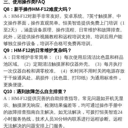
三、使用操作类
FAQ
Q8
：新手操作
HM-F12
难度大吗？
A
：
HM-F12
对新手非常友好。安卓系统、
7
英寸触摸屏、中
文操作界面，操作直观简单。恒美智造提供免费上门培训（
1
至
2
天），涵盖设备原理、操作流程、日常维护和故障排查。
此外，还提供操作视频教程和远程培训支持。培训后用户能
够独立操作设备，培训不合格可免费再培训。
Q9
：
HM-F12
的日常维护复杂吗？
A
：日常维护非常简单：（
1
）每次使用后清洁比色皿和样品
池区域。（
2
）定期清洁触摸屏和仪器外壳。（
3
）每月执行
一次仪器自检和调零校准。（
4
）长时间不用时关闭电源存放
于干燥通风处。易损件（比色皿、打印纸）为通用标准件，
更换便捷。
Q10
：遇到故障怎么自主排查？
A
：
HM-F12
提供完善的自助排查指导。常见问题如开机无显
示、触摸屏无响应、检测结果偏差等，均可通过操作手册中
的故障排查指南自主解决。如无法解决，可拨打恒美智造
24
小时服务热线，技术人员
30
分钟内联系进行远程诊断。远程
无法解决的问题安排上门服务。