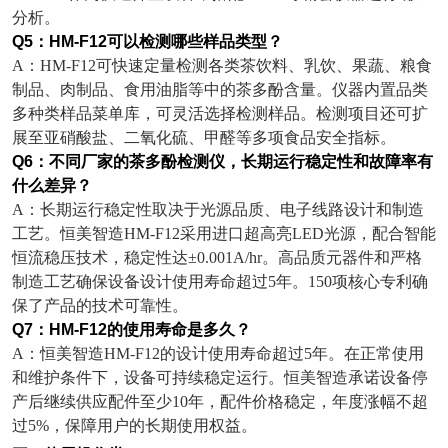
分析。
Q5
：
HM-F12
可以检测哪些样品类型？
A
：
HM-F12
可快速定量检测各类茶饮料、乳饮、果蔬、粮食
制品、肉制品、食用油脂等中的茶多酚含量。仪器内置品类
多种类样品菜单库，可灵活选择检测样品。检测项目还可扩
展至亚硝酸盐、二氧化硫、甲醛等多项食品安全指标。
Q6
：不同厂家的茶多酚检测仪，长期运行稳定性和故障率有
什么差异？
A
：长期运行稳定性取决于光源品质、电子线路设计和制造
工艺。恒美智造
HM-F12
采用进口超高亮
LED
光源，配合智能
恒流稳压技术，稳定性达
±0.001A/hr
。高品质元器件和严格
制造工艺确保设备设计使用寿命超过
5
年。
150
项核心专利确
保了产品的技术可靠性。
Q7
：
HM-F12
的使用寿命是多久？
A
：恒美智造
HM-F12
的设计使用寿命超过
5
年。在正常使用
和维护条件下，设备可持续稳定运行。恒美智造承诺设备停
产后继续供应配件至少
10
年，配件价格稳定，年度涨幅不超
过
5%
，保障用户的长期使用权益。