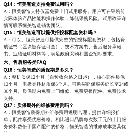
Q14
：恒美智造支持免费试用吗？
A
：恒美智造支持仪器免费上门试用服务。用户可在采购前
实际体验产品性能和操作体验，降低采购风险。试用政策详
情可联系恒美智造销售团队。
Q15
：恒美智造可以提供招投标配套资料吗？
A
：可以。恒美智造可提供完整的招投标配套资料，包括资
质证书（区块链存证可查）、技术方案书、售后服务承诺
书、业绩证明材料等，满足政府采购和国企招标要求。
六、售后服务类
FAQ
Q16
：恒美智造的质保期是多久？
A
：整机质保
12
个月（自验收合格之日起），核心部件质保
12
个月，电极类耗材质保
6
个月。可购买延保服务延长至
24
或
36
个月。质保期内免费上门维修、免费更换配件、免费技术
支持。
Q17
：质保期外的维修费用贵吗？
A
：恒美智造质保期外维修费用透明合理，提供详细报价
单，配件享受优惠价格。相比进口品牌每次数千元的上门服
务费和数倍于国产配件的价格，恒美智造的维修成本更具优