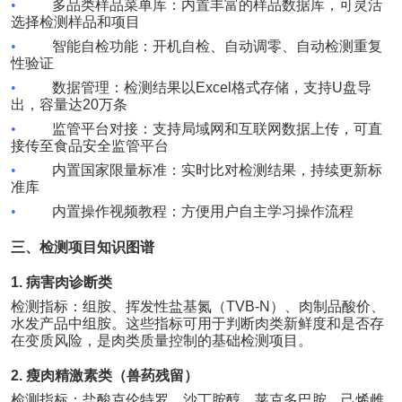
•
多品类样品菜单库：内置丰富的样品数据库，可灵活
选择检测样品和项目
•
智能自检功能：开机自检、自动调零、自动检测重复
性验证
•
数据管理：检测结果以
Excel
格式存储，支持
U
盘导
出，容量达
20
万条
•
监管平台对接：支持局域网和互联网数据上传，可直
接传至食品安全监管平台
•
内置国家限量标准：实时比对检测结果，持续更新标
准库
•
内置操作视频教程：方便用户自主学习操作流程
三、检测项目知识图谱
1.
病害肉诊断类
检测指标：组胺、挥发性盐基氮（
TVB-N
）、肉制品酸价、
水发产品中组胺。这些指标可用于判断肉类新鲜度和是否存
在变质风险，是肉类质量控制的基础检测项目。
2.
瘦肉精激素类（兽药残留）
检测指标：盐酸克伦特罗、沙丁胺醇、莱克多巴胺、己烯雌