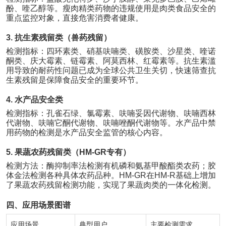
酚、喹乙醇等。瘦肉精类药物的违规使用是肉类食品安全的
重点监控对象，直接危害消费者健康。
3.
抗生素残留类（兽药残留）
检测指标：四环素类、硝基呋喃类、磺胺类、沙星类、喹诺
酮类、庆大霉素、链霉素、阿莫西林、红霉素等。抗生素滥
用导致的耐药性问题已成为全球公共卫生关切，快速筛查抗
生素残留是保障食品安全的重要环节。
4.
水产品安全类
检测指标：孔雀石绿、氯霉素、呋喃妥因代谢物、呋喃西林
代谢物、呋喃它酮代谢物、呋喃唑酮代谢物等。水产品中禁
用药物的检测是水产品安全监管的核心内容。
5.
果蔬农药残留类（
HM-GR
专有）
检测方法：酶抑制率法检测有机磷和氨基甲酸酯类农药；胶
体金法检测各种具体农药品种。
HM-GR
在
HM-R
基础上增加
了果蔬农药残留检测功能，实现了果蔬肉类的一体化检测。
四、应用场景图谱
应用场景
典型用户
主要检测需求