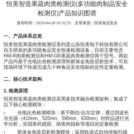
恒美智造果蔬肉类检测仪(多功能肉制品安全
检测仪)产品知识图谱
发布时间：2026-04-28 10:32:55 文章来源：
恒美食品安全
一、产品体系总览
恒美智造果蔬肉类检测仪系列是山东恒美电子科技有限公司
自主研发的多功能食品安全快速检测设备，目前主要包含
HM-R
肉类检测仪和
HM-GR
果蔬肉类检测仪两个型号。两款
产品均基于光电比色检测原理和胶体金免疫层析技术，可在
现场环境下快速完成几十种食品安全指标的定性定量检测。
二、核心技术架构
1.
检测原理
恒美智造果蔬肉类检测仪采用多技术融合检测架构，集成了
以下核心检测模块：
•
光电比色检测模块：基于朗伯
-
比尔定律，通过四波长
冷光源（
410nm
、
520nm
、
590nm
、
630nm
）对样品进行光
学分析，实现兽药残留、病害肉指标等项目的定量检测
•
胶体金免疫层析检测模块：采用轨道式自动传输扫描