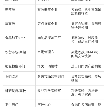
养殖场
畜牧养殖企业
瘦肉精、抗生素残留
出栏前筛查
屠宰场
定点屠宰企业
病害肉诊断、兽药残
留快速检测
食品加工企业
肉制品深加工厂
原料验收、过程质
控、成品出厂检测
/
市场管理方
(HM-GR)
农贸市场
商超
果蔬农残
、
肉类安全快筛
检验检疫部门
海关、动检站
进出口肉类产品抽检
食药监局
各级市场监管部门
日常监督抽检、专项
抽检
/
食品科学实验室
科研实验、方法开
科研院所
高校
发、教学实训
卫生部门
疾控中心
食源性疾病调查、应