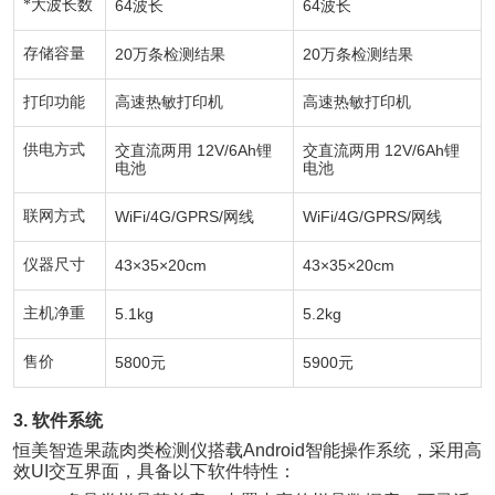
*大波长数
64
64
波长
波长
存储容量
20
20
万条检测结果
万条检测结果
打印功能
高速热敏打印机
高速热敏打印机
供电方式
12V/6Ah
12V/6Ah
交直流两用
锂
交直流两用
锂
电池
电池
联网方式
WiFi/4G/GPRS/
WiFi/4G/GPRS/
网线
网线
仪器尺寸
43×35×20cm
43×35×20cm
主机净重
5.1kg
5.2kg
售价
5800
5900
元
元
3.
软件系统
恒美智造果蔬肉类检测仪搭载
Android
智能操作系统，采用高
效
UI
交互界面，具备以下软件特性：