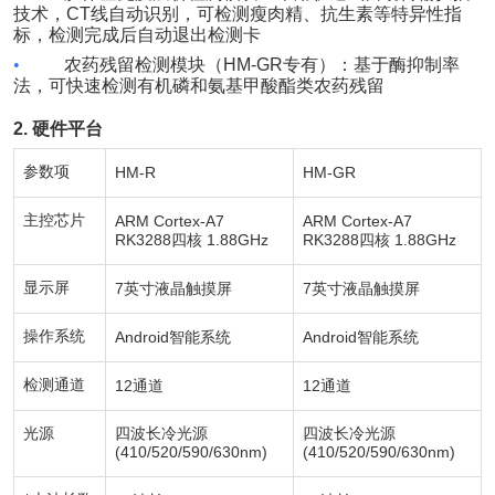
技术，
CT
线自动识别，可检测瘦肉精、抗生素等特异性指
标，检测完成后自动退出检测卡
•
农药残留检测模块（
HM-GR
专有）：基于酶抑制率
法，可快速检测有机磷和氨基甲酸酯类农药残留
2.
硬件平台
参数项
HM-R
HM-GR
主控芯片
ARM Cortex-A7
ARM Cortex-A7
RK3288
1.88GHz
RK3288
1.88GHz
四核
四核
显示屏
7
7
英寸液晶触摸屏
英寸液晶触摸屏
操作系统
Android
Android
智能系统
智能系统
检测通道
12
12
通道
通道
光源
四波长冷光源
四波长冷光源
(410/520/590/630nm)
(410/520/590/630nm)