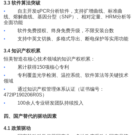
3.3
软件算法突破
•
自主开发
qPCR
分析软件，支持扩增曲线、标准曲
线、熔解曲线、基因分型（
SNP
）、相对定量、
HRM
分析等
全面功能
•
软件免费授权、终身免费升级，不限安装台数
•
支持中英文切换、多格式导出、断电保护等实用功能
3.4
知识产权积累
恒美智造在核心技术领域的知识产权积累：
•
累计获得
150
项核心专利
•
专利覆盖光学检测、温控系统、软件算法等关键技术
领域
•
通过知识产权管理体系认证（证书编号：
472IP190206R0S
）
•
100
余人专业研发团队持续投入
四、国产替代的驱动因素
4.1
政策驱动