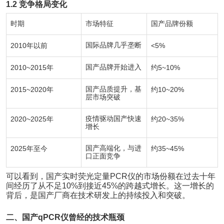
1.2
竞争格局变化
时期
市场特征
国产品牌份额
2010
国际品牌几乎垄断
<5%
年以前
2010~2015
国产品牌开始进入
5~10%
年
约
2015~2020
国产品质提升，基
10~20%
年
约
层市场突破
2020~2025
疫情驱动国产快速
20~35%
年
约
增长
2025
国产高端化，与进
35~45%
年至今
约
口正面竞争
可以看到，国产实时荧光定量
PCR
仪的市场份额在过去十年
间经历了从不足
10%
到接近
45%
的跨越式增长。这一增长的
背后，是国产厂商在技术研发上的持续投入和突破。
二、国产
qPCR
仪曾经的技术瓶颈