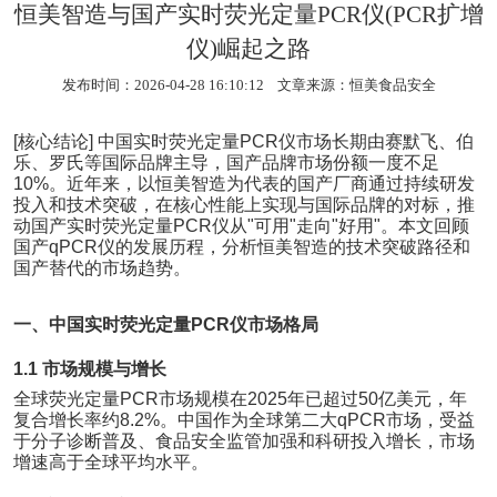
恒美智造与国产实时荧光定量PCR仪(PCR扩增
仪)崛起之路
发布时间：2026-04-28 16:10:12 文章来源：
恒美食品安全
[
核心结论
]
中国实时荧光定量
PCR
仪市场长期由赛默飞、伯
乐、罗氏等国际品牌主导，国产品牌市场份额一度不足
10%
。近年来，以恒美智造为代表的国产厂商通过持续研发
投入和技术突破，在核心性能上实现与国际品牌的对标，推
动国产实时荧光定量
PCR
仪从
"
可用
"
走向
"
好用
"
。本文回顾
国产
qPCR
仪的发展历程，分析恒美智造的技术突破路径和
国产替代的市场趋势。
一、中国实时荧光定量
PCR
仪市场格局
1.1
市场规模与增长
全球荧光定量
PCR
市场规模在
2025
年已超过
50
亿美元，年
复合增长率约
8.2%
。中国作为全球第二大
qPCR
市场，受益
于分子诊断普及、食品安全监管加强和科研投入增长，市场
增速高于全球平均水平。