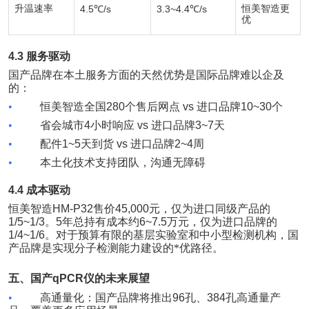
升温速率
4.5℃/s
3.3~4.4℃/s
恒美智造更
优
4.3
服务驱动
国产品牌在本土服务方面的天然优势是国际品牌难以企及
的：
•
恒美智造全国
280
个售后网点
vs
进口品牌
10~30
个
•
省会城市
4
小时响应
vs
进口品牌
3~7
天
•
配件
1~5
天到货
vs
进口品牌
2~4
周
•
本土化技术支持团队，沟通无障碍
4.4
成本驱动
恒美智造
HM-P32
售价
45,000
元，仅为进口同级产品的
1/5~1/3
。
5
年总持有成本约
6~7.5
万元，仅为进口品牌的
1/4~1/6
。对于预算有限的基层实验室和中小型检测机构，国
产品牌是实现分子检测能力建设的*优路径。
五、国产
qPCR
仪的未来展望
•
高通量化：国产品牌将推出
96
孔、
384
孔高通量产