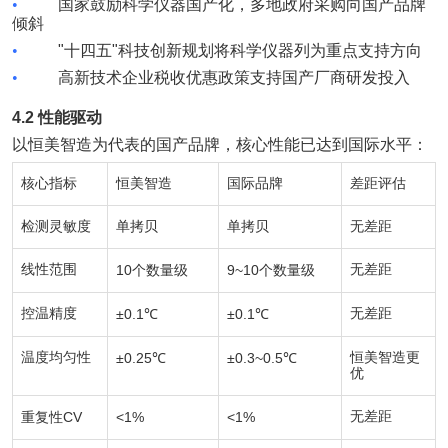
•
国家鼓励科学仪器国产化，多地政府采购向国产品牌
倾斜
•
"
十四五
"
科技创新规划将科学仪器列为重点支持方向
•
高新技术企业税收优惠政策支持国产厂商研发投入
4.2
性能驱动
以恒美智造为代表的国产品牌，核心性能已达到国际水平：
核心指标
恒美智造
国际品牌
差距评估
检测灵敏度
单拷贝
单拷贝
无差距
线性范围
10
9~10
无差距
个数量级
个数量级
控温精度
±0.1℃
±0.1℃
无差距
温度均匀性
±0.25℃
±0.3~0.5℃
恒美智造更
优
CV
<1%
<1%
无差距
重复性