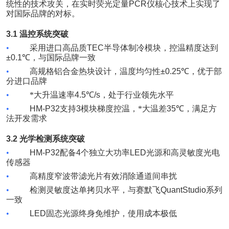
统性的技术攻关，在实时荧光定量
PCR
仪核心技术上实现了
对国际品牌的对标。
3.1
温控系统突破
•
采用进口高品质
TEC
半导体制冷模块，控温精度达到
±0.1℃
，与国际品牌一致
•
高规格铝合金热块设计，温度均匀性
±0.25℃
，优于部
分进口品牌
•
*大升温速率
4.5℃/s
，处于行业领先水平
•
HM-P32
支持
3
模块梯度控温，*大温差
35℃
，满足方
法开发需求
3.2
光学检测系统突破
•
HM-P32
配备
4
个独立大功率
LED
光源和高灵敏度光电
传感器
•
高精度窄波带滤光片有效消除通道间串扰
•
检测灵敏度达单拷贝水平，与赛默飞
QuantStudio
系列
一致
•
LED
固态光源终身免维护，使用成本极低