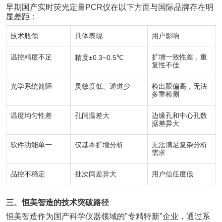
早期国产实时荧光定量
PCR
仪在以下方面与国际品牌存在明
显差距：
技术瓶颈
具体表现
用户影响
温控精度不足
±0.3~0.5℃
扩增一致性差，重
精度
复性不佳
光学系统简陋
灵敏度低、通道少
检出限偏高，无法
多重检测
温度均匀性差
孔间温差大
边缘孔和中心孔数
据差异大
软件功能单一
仅基本扩增分析
无法满足复杂分析
需求
品控不稳定
批次间差异大
用户信任度低
三、恒美智造的技术突破路径
恒美智造作为国产科学仪器领域的
"
专精特新
"
企业，通过系