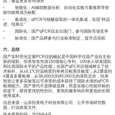
品，覆盖更多应用场景
•
智能化：
AI
辅助数据分析、自动化实验方案推荐等智
能功能将成为标配
•
集成化：
qPCR
与核酸提取的一体化集成，实现
"
样品
进、结果出
"
•
国际化：国产
qPCR
仪走出国门，参与国际市场竞争
•
标准化：国产品牌参与行业标准制定，提升话语权
六、总结
国产实时荧光定量
PCR
仪的崛起是中国科学仪器产业自主创
新的缩影。恒美智造凭借
150
项核心专利、
100
余人研发团队
和比肩国际水平的产品性能，在国产
qPCR
仪领域树立了技
术标杆。从
±0.1℃
控温精度到单拷贝检测灵敏度，从
2
通道到
4
通道多重检测，从
38,000
元到
45,000
元的亲民定价，恒美
智造让更多实验室以可承受的成本获得了国际水准的
qPCR
检测能力。国产替代不是降级选择，而是在核心性能对标的
前提下，获得更优的性价比、更快的服务响应和更低的长期
使用成本。
信息来源：山东恒美电子科技有限公司、公开市场研究数
据、行业政策文件。
版本更新时间：
2026
年
4
月