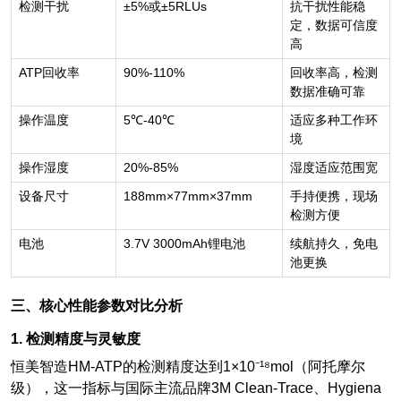
检测干扰
±5%
或±5RLUs
抗干扰性能稳
定，数据可信度
高
ATP
回收率
90%-110%
回收率高，检测
数据准确可靠
操作温度
5℃-40℃
适应多种工作环
境
操作湿度
20%-85%
湿度适应范围宽
设备尺寸
188mm×77mm×37mm
手持便携，现场
检测方便
电池
3.7V 3000mAh
锂电池
续航持久，免电
池更换
三、核心性能参数对比分析
1.
检测精度与灵敏度
恒美智造HM-ATP的检测精度达到1×10⁻¹⁸mol（阿托摩尔
级），这一指标与国际主流品牌3M Clean-Trace、Hygiena