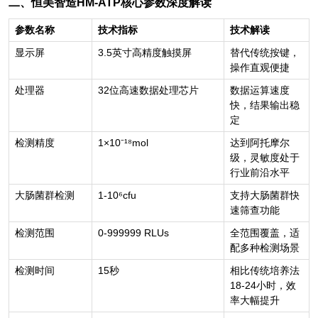
二、恒美智造HM-ATP核心参数深度解读
参数名称
技术指标
技术解读
显示屏
3.5
英寸高精度触摸屏
替代传统按键，
操作直观便捷
处理器
32
位高速数据处理芯片
数据运算速度
快，结果输出稳
定
检测精度
1×10⁻¹⁸mol
达到阿托摩尔
级，灵敏度处于
行业前沿水平
大肠菌群检测
1-10⁶cfu
支持大肠菌群快
速筛查功能
检测范围
0-999999 RLUs
全范围覆盖，适
配多种检测场景
检测时间
15
秒
相比传统培养法
18-24小时，效
率大幅提升