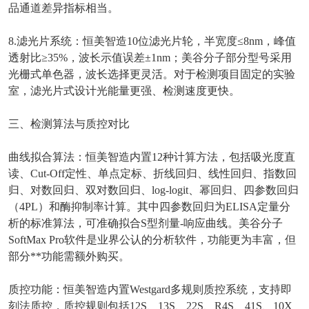
品通道差异指标相当。
8.
滤光片系统：恒美智造
10
位滤光片轮，半宽度
≤8nm
，峰值
透射比
≥35%
，波长示值误差
±1nm
；美谷分子部分型号采用
光栅式单色器，波长选择更灵活。对于检测项目固定的实验
室，滤光片式设计光能量更强、检测速度更快。
三、检测算法与质控对比
曲线拟合算法：恒美智造内置
12
种计算方法，包括吸光度直
读、
Cut-Off
定性、单点定标、折线回归、线性回归、指数回
归、对数回归、双对数回归、
log-logit
、幂回归、四参数回归
（
4PL
）和酶抑制率计算。其中四参数回归为
ELISA
定量分
析的标准算法，可准确拟合
S
型剂量
-
响应曲线。美谷分子
SoftMax Pro
软件是业界公认的分析软件，功能更为丰富，但
部分**功能需额外购买。
质控功能：恒美智造内置
Westgard
多规则质控系统，支持即
刻法质控，质控规则包括
12S
、
13S
、
22S
、
R4S
、
41S
、
10X