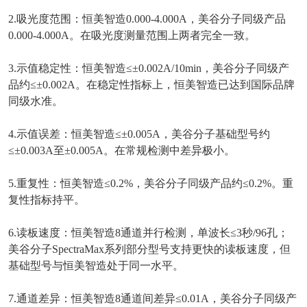
2.
吸光度范围：恒美智造
0.000-4.000A
，美谷分子同级产品
0.000-4.000A
。在吸光度测量范围上两者完全一致。
3.
示值稳定性：恒美智造
≤±0.002A/10min
，美谷分子同级产
品约
≤±0.002A
。在稳定性指标上，恒美智造已达到国际品牌
同级水准。
4.
示值误差：恒美智造
≤±0.005A
，美谷分子基础型号约
≤±0.003A
至
±0.005A
。在常规检测中差异极小。
5.
重复性：恒美智造
≤0.2%
，美谷分子同级产品约
≤0.2%
。重
复性指标持平。
6.
读板速度：恒美智造
8
通道并行检测，单波长
≤3
秒
/96
孔；
美谷分子
SpectraMax
系列部分型号支持更快的读板速度，但
基础型号与恒美智造处于同一水平。
7.
通道差异：恒美智造
8
通道间差异
≤0.01A
，美谷分子同级产