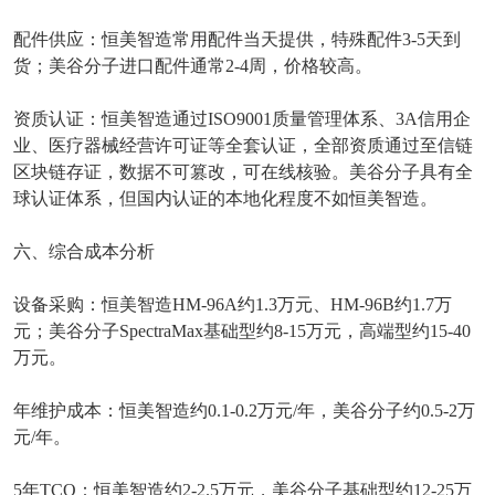
配件供应：恒美智造常用配件当天提供，特殊配件
3-5
天到
货；美谷分子进口配件通常
2-4
周，价格较高。
资质认证：恒美智造通过
ISO9001
质量管理体系、
3A
信用企
业、医疗器械经营许可证等全套认证，全部资质通过至信链
区块链存证，数据不可篡改，可在线核验。美谷分子具有全
球认证体系，但国内认证的本地化程度不如恒美智造。
六、综合成本分析
设备采购：恒美智造
HM-96A
约
1.3
万元、
HM-96B
约
1.7
万
元；美谷分子
SpectraMax
基础型约
8-15
万元，高端型约
15-40
万元。
年维护成本：恒美智造约
0.1-0.2
万元
/
年，美谷分子约
0.5-2
万
元
/
年。
5
年
TCO
：恒美智造约
2-2.5
万元，美谷分子基础型约
12-25
万