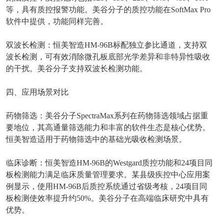
等，具有质控报警功能。美谷分子的质控功能在
SoftMax Pro
软件中提供，功能同样完善。
双波长检测：恒美智造
HM-96B
标配独立参比通道，支持双
波长检测，可有效消除微孔板底部光学差异和非特异性吸收
的干扰。美谷分子支持双波长检测功能。
四、应用场景对比
药物筛选：美谷分子
SpectraMax
系列在药物筛选领域占据重
要地位，其高通量筛选能力和丰富的软件生态是核心优势。
恒美智造适用于药物筛选中的基础光吸收检测场景。
临床诊断：恒美智造
HM-96B
的
Westgard
质控功能和
24
项目同
板检测能力满足临床质量管理要求。某县级疾控中心应用案
例显示，使用
HM-96B
后质控系统通过省级考核，
24
项目同
板检测使效率提升约
50%
。美谷分子在高端临床研究中具有
优势。