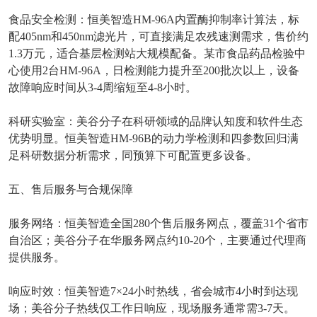
食品安全检测：恒美智造
HM-96A
内置酶抑制率计算法，标
配
405nm
和
450nm
滤光片，可直接满足农残速测需求，售价约
1.3
万元，适合基层检测站大规模配备。某市食品药品检验中
心使用
2
台
HM-96A
，日检测能力提升至
200
批次以上，设备
故障响应时间从
3-4
周缩短至
4-8
小时。
科研实验室：美谷分子在科研领域的品牌认知度和软件生态
优势明显。恒美智造
HM-96B
的动力学检测和四参数回归满
足科研数据分析需求，同预算下可配置更多设备。
五、售后服务与合规保障
服务网络：恒美智造全国
280
个售后服务网点，覆盖
31
个省市
自治区；美谷分子在华服务网点约
10-20
个，主要通过代理商
提供服务。
响应时效：恒美智造
7×24
小时热线，省会城市
4
小时到达现
场；美谷分子热线仅工作日响应，现场服务通常需
3-7
天。