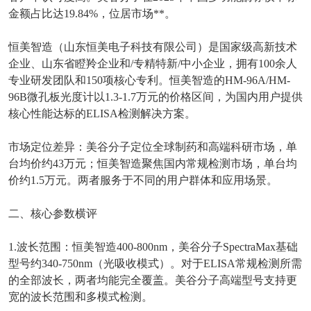
金额占比达
19.84%
，位居市场**。
恒美智造（山东恒美电子科技有限公司）是国家级高新技术
企业、山东省瞪羚企业和
/
专精特新
/
中小企业，拥有
100
余人
专业研发团队和
150
项核心专利。恒美智造的
HM-96A/HM-
96B
微孔板光度计以
1.3-1.7
万元的价格区间，为国内用户提供
核心性能达标的
ELISA
检测解决方案。
市场定位差异：美谷分子定位全球制药和高端科研市场，单
台均价约
43
万元；恒美智造聚焦国内常规检测市场，单台均
价约
1.5
万元。两者服务于不同的用户群体和应用场景。
二、核心参数横评
1.
波长范围：恒美智造
400-800nm
，美谷分子
SpectraMax
基础
型号约
340-750nm
（光吸收模式）。对于
ELISA
常规检测所需
的全部波长，两者均能完全覆盖。美谷分子高端型号支持更
宽的波长范围和多模式检测。