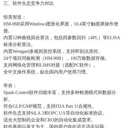
三、软件生态竞争力对比
恒美智造：
HM-96B
采用
Windows
图形化界面，
10.4
英寸触摸屏操作便
捷。
内置
12
种曲线拟合算法，包括四参数回归（
4PL
）等
ELISA
标准分析算法。
内置
Westgard
多规则质控系统，支持即刻法质控。
24
个项目同板检测（
HM-96B
），
100
万板数据存储。
支持网络化管理和
LIMS
对接（选配
PC
软件）。
全中文操作系统，贴合国内用户使用习惯。
帝肯：
Spark-Control
软件功能丰富，支持多种检测模式和数据分
析。
符合
GLP/GMP
规范，支持
FDA Part 11
合规性。
软件生态支持
SiLA 2
和
OPC UA
等自动化标准协议。
适合大型制药企业和
CRO
的自动化集成需求。
软件界面以英文为主，国内用户存在语言适应问题。