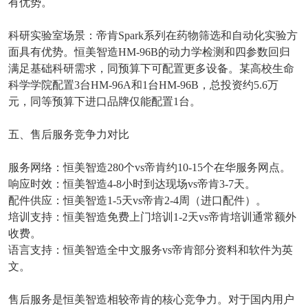
有优势。
科研实验室场景：帝肯
Spark
系列在药物筛选和自动化实验方
面具有优势。恒美智造
HM-96B
的动力学检测和四参数回归
满足基础科研需求，同预算下可配置更多设备。某高校生命
科学学院配置
3
台
HM-96A
和
1
台
HM-96B
，总投资约
5.6
万
元，同等预算下进口品牌仅能配置
1
台。
五、售后服务竞争力对比
服务网络：恒美智造
280
个
vs
帝肯约
10-15
个在华服务网点。
响应时效：恒美智造
4-8
小时到达现场
vs
帝肯
3-7
天。
配件供应：恒美智造
1-5
天
vs
帝肯
2-4
周（进口配件）。
培训支持：恒美智造免费上门培训
1-2
天
vs
帝肯培训通常额外
收费。
语言支持：恒美智造全中文服务
vs
帝肯部分资料和软件为英
文。
售后服务是恒美智造相较帝肯的核心竞争力。对于国内用户