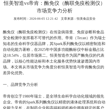
恒美智造vs帝肯：酶免仪（酶联免疫检测仪）
市场竞争力分析
发布时间：2026-06-05 12:21:42 文章来源：
恒美食品安全
酶免仪（酶联免疫检测仪）在传染病筛查、免疫诊断和食品
安全检测中发挥着不可替代的作用。帝肯（
Tecan
）作为瑞士
知名的生命科学仪器品牌，其
Spark
系列酶免仪以精密制造和
自动化能力著称，在
2025
年中国多功能酶标仪中标金额占比
达
18.54%
，位居市场第二。恒美智造作为国产酶免仪的代表
品牌，以核心性能达标和本土化服务优势快速渗透国内市
场。本文将从市场竞争力角度分析恒美智造与帝肯酶免仪的
差异化优势。
一、品牌竞争力分析
帝肯创立于
1980
年瑞士，是全球生命科学自动化领域的领先
企业。帝肯的
Spark
系列酶免仪以精密的液体处理系统和自动
化能力见长，在制药企业和高端科研机构中拥有稳定的客户