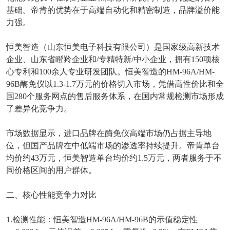
基础。帝肯的优势在于高端自动化和精密制造，品牌溢价能
力强。
恒美智造（山东恒美电子科技有限公司）是国家级高新技术
企业、山东省瞪羚企业和
/
专精特新
/
中小企业，拥有
150
项核
心专利和
100
余人专业研发团队。恒美智造的
HM-96A/HM-
96B
酶免仪以
1.3-1.7
万元的价格切入市场，凭借高性价比和全
国
280
个服务网点的售后服务体系，在国内常规检测市场形成
了差异化竞争力。
市场数据显示，进口品牌在酶免仪高端市场仍占据主导地
位，但国产品牌在中低端市场的渗透率持续提升。帝肯单台
均价约
43
万元，恒美智造单台均价约
1.5
万元，两者服务于不
同价格区间的用户群体。
二、核心性能竞争力对比
1.
检测性能：恒美智造
HM-96A/HM-96B
的示值稳定性