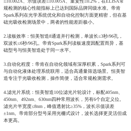
≤±0.002A
、示值误差
≤±0.005A
、重复性
≤0.2%
，在
ELISA
常
规检测的核心性能指标上已达到国际品牌同级水准。帝肯
Spark
系列在光学系统优化和自动化控制方面更精密，但在基
础光吸收检测场景中，两者的性能差距极小。
2.
读板效率：恒美智造
8
通道并行检测，单波长
≤3
秒
/96
孔，
双波长
≤6
秒
/96
孔。帝肯
Spark
系列读板速度因配置而异，基
础型号与恒美智造处于同一水平。
3.
自动化程度：帝肯在自动化领域有深厚积累，
Spark
系列可
与自动化液体处理系统联用，适合高通量筛选场景。恒美智
造专注于光吸收检测，操作简便，适合常规检测需求。
4.
滤光片系统：恒美智造
10
位滤光片轮设计，标配
405nm
、
450nm
、
492nm
、
630nm
四种常用波长，另有
6
个自定义位。
滤光片半宽度
≤8nm
，峰值透射比
≥35%
，波长示值误差
±1nm
。帝肯部分型号采用光栅式设计，波长选择更灵活但成
本更高。