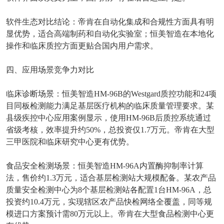
软件生态对比结论：帝肯在自动化集成和合规性方面具有明
显优势，适合高端制药和自动化实验室；恒美智造在本地化
操作和临床质控方面更贴合国内用户需求。
四、应用场景竞争力对比
临床诊断场景：恒美智造
HM-96B
的
Westgard
质控功能和
24
项
目同板检测能力满足基层医疗机构的临床质量管理要求。某
县级疾控中心应用案例显示，使用
HM-96B
后质控系统通过
省级考核，效率提升约
50%
，总投资仅
1.7
万元。帝肯在大型
三甲医院和临床研究中心更有优势。
食品安全检测场景：恒美智造
HM-96A
内置酶抑制率计算
法，售价约
1.3
万元，适合基层检测站大规模配备。某农产品
质量安全检测中心为
8
个基层检测站各配置
1
台
HM-96A
，总
投资约
10.4
万元，实现辖区农产品快检网络全覆盖，同等规
模进口方案预计需
80
万元以上。帝肯在大型食品检测中心更