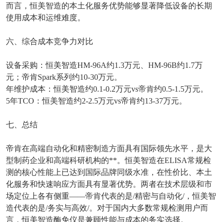
而言，恒美智造的本土化服务优势能够显著降低设备的长期
使用成本和运维难度。
六、综合成本竞争力对比
设备采购：恒美智造
HM-96A
约
1.3
万元、
HM-96B
约
1.7
万
元；帝肯
Spark
系列约
10-30
万元。
年维护成本：恒美智造约
0.1-0.2
万元
vs
帝肯约
0.5-1.5
万元。
5
年
TCO
：恒美智造约
2-2.5
万元
vs
帝肯约
13-37
万元。
七、总结
帝肯在高端自动化和精密制造方面具有国际领先水平，是大
型制药企业和高端科研机构的**。恒美智造在
ELISA
常规检
测的核心性能上已达到国际品牌同级水准，在性价比、本土
化服务和快速响应方面具有显著优势。两者在技术层级和市
场定位上各有侧重
——
帝肯代表的是
/
精密与自动化
/
，恒美智
造代表的是
/
务实与高效
/
。对于国内大多数常规检测用户而
言，恒美智造酶免仪是兼顾性能与成本的务实选择。