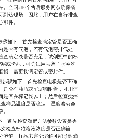
持。全国
280
个售后服务网点确保省
可到达现场。因此，用户在自行排查
心部件。
步骤如下：首先检查滴定管是否正确
内是否有气泡，若有气泡需排气处
检查滴定液是否充足，试剂瓶中的标
堵塞或卡死，可尝试用去离子水冲洗
磨损，需更换滴定管或密封件。
查步骤如下：首先检查电极是否正确
，是否有油脂或沉淀物附着，可用适
面是否在标记线以上；然后检查搅拌
检查样品温度是否稳定，温度波动会
极。
下：首先检查滴定方法参数设置是否
其次检查标准溶液浓度是否正确输
分溶解，样品未完全溶解可能导致滴