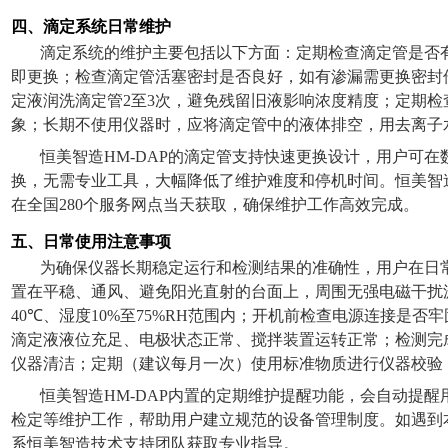
四、滴定系统日常维护
滴定系统的维护主要包括以下方面：定期检查滴定管是否
即更换；检查滴定管活塞密封是否良好，如有渗漏需更换密封
定液润洗滴定管
2
至
3
次，避免残留旧液影响浓度精度；定期检
象；长期不使用仪器时，应将滴定管中的液体排空，用去离子
恒美智造
HM-DAP
的滴定管支持快速更换设计，用户可在
换，无需专业工具，大幅降低了维护难度和停机时间。恒美智
在全国
280
个服务网点当天获取，确保维护工作高效完成。
五、日常使用注意事项
为确保仪器长期稳定运行和检测结果的准确性，用户在日
置在平稳、通风、避免阳光直射的台面上，周围无强电磁干扰
40℃
、湿度
10%
至
75%RH
范围内；开机前检查电源连接是否牢
滴定液液位充足、电极状态正常、搅拌装置运转正常；检测完
仪器清洁；定期（建议每月一次）使用标准物质进行仪器校验
恒美智造
HM-DAP
内置的定期维护提醒功能，会自动提醒
检定等维护工作，帮助用户建立规范的设备管理制度。如遇到
系恒美智造技术支持团队获取专业指导。