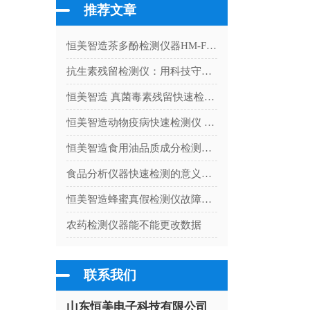
推荐文章
恒美智造茶多酚检测仪器HM-F12标准校准流程与实操规范详解
抗生素残留检测仪：用科技守护舌尖上的 "无抗" 承诺
恒美智造 真菌毒素残留快速检测仪（HM-L01）产品知识图谱白皮书
恒美智造动物疫病快速检测仪 宠物病毒检测仪常见故障排查与维护指南
恒美智造食用油品质成分检测仪-酸价测定仪常见技术问题FAQ解答
食品分析仪器快速检测的意义是什么
恒美智造蜂蜜真假检测仪故障排查指南：蜂蜜糖度检测仪常见问题诊断与解决方案
农药检测仪器能不能更改数据
联系我们
山东恒美电子科技有限公司