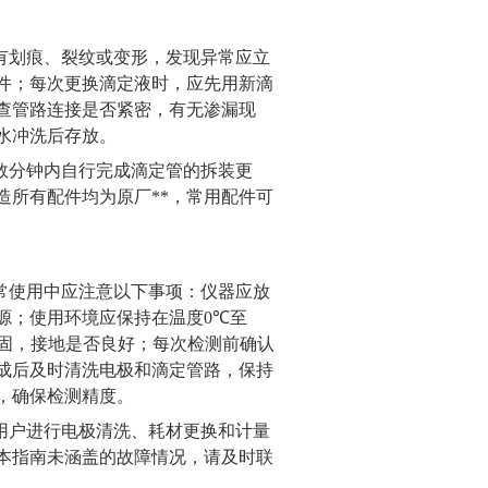
有划痕、裂纹或变形，发现异常应立
件；每次更换滴定液时，应先用新滴
查管路连接是否紧密，有无渗漏现
水冲洗后存放。
数分钟内自行完成滴定管的拆装更
造所有配件均为原厂**，常用配件可
常使用中应注意以下事项：仪器应放
源；使用环境应保持在温度
0℃
至
固，接地是否良好；每次检测前确认
成后及时清洗电极和滴定管路，保持
，确保检测精度。
用户进行电极清洗、耗材更换和计量
本指南未涵盖的故障情况，请及时联