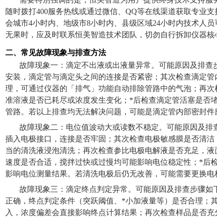
随时拨打
400
服务热线或通过微信、
QQ
等在线渠道获取专业支
会城市
4
小时内、地级市
8
小时内、县级区域
24
小时内技术人员
无果时，应及时联系恒美智造技术团队，切勿自行拆卸仪器核
二、常见故障现象与排查方法
故障现象一：滴定不出液或出液量异常。可能原因及排查
安装，滴定管与滴定头之间的连接是否紧密；其次检查滴定管
理，可通过仪器的「排气」功能自动排除管路中的气泡；再次
准溶液是否已耗尽或浓度发生变化；*后检查滴定管活塞是否
管路。若以上排查均无法解决问题，可能是滴定管内部密封件
故障现象二：电位值波动大或读数不稳定。可能原因及排
插入电极接口，连接是否牢固；其次检查电极敏感膜是否清洁
当的清洗液浸泡清洗；再次检查参比电极电解液是否充足，液
速度是否合适，搅拌过快或过慢均可能影响电位稳定性；*后
影响电位测量结果。若清洗电极后仍无改善，可能需要更换电
故障现象三：滴定终点判定异常。可能原因及排查步骤如
正确，终点判定条件（突跃阈值、*小加液量等）是否合理；
入，浓度偏差会直接影响终点计算结果；再次检查样品是否充