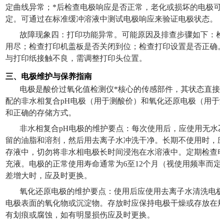
定曲线异常；*后检查电极响应是否正常，老化或损坏的电极
定。可通过在标准缓冲溶液中测试电极响应来验证电极状态。
故障现象四：打印功能异常。可能原因及排查步骤如下：
用尽；检查打印机盖板是否关闭到位；检查打印设置是否正确
与打印纸接触不良，需调整打印头位置。
三、电极维护与保养指南
电极是酸价过氧化值检测仪*核心的传感部件，其状态直
配的非水相复合
pH
电极（用于测酸价）和氧化还原电极（用于
和正确的存储方式。
非水相复合
pH
电极的维护要点：每次使用后，应使用无水
留的油脂和溶剂，然后用去离子水冲洗干净。长期不使用时，
存液中，切勿将非水相电极长时间浸泡在水溶液中。定期检查
充液。电极的正常使用寿命通常为
6
至
12
个月（视使用频率而
差增大时，应及时更换。
氧化还原电极的维护要点：使用后应使用去离子水清洗电
电极表面的氧化物或沉淀物。存放时应保持电极干燥或存放在
有划痕或腐蚀，如有明显损伤应及时更换。