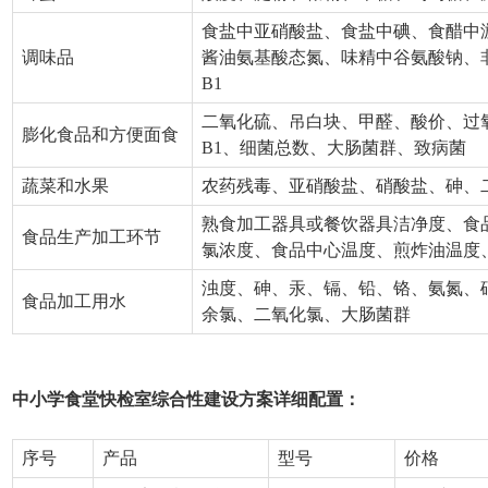
食盐中亚硝酸盐、食盐中碘、食醋中
调味品
酱油氨基酸态氮、味精中谷氨酸钠、
B1
二氧化硫、吊白块、甲醛、酸价、过
膨化食品和方便面食
B1、细菌总数、大肠菌群、致病菌
蔬菜和水果
农药残毒、亚硝酸盐、硝酸盐、砷、
熟食加工器具或餐饮器具洁净度、食
食品生产加工环节
氯浓度、食品中心温度、煎炸油温度
浊度、砷、汞、镉、铅、铬、氨氮、
食品加工用水
余氯、二氧化氯、大肠菌群
中小学食堂快检室综合性建设方案详细配置：
序号
产品
型号
价格