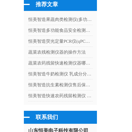
推荐文章
恒美智造果蔬肉类检测仪(多功能肉制品安全检测仪)产品知识图谱
恒美智造多功能食品安全检测仪智能化技术解析：赋能食品安全快检新时代
恒美智造荧光定量PCR仪(qPCR仪)新手操作入门
蔬菜农残检测仪器的操作方法
蔬菜农药残留快速检测仪器哪个准确
恒美智造牛奶检测仪 乳成分分析仪校准流程与计量检定指南
恒美智造抗生素检测仪售后保障体系详解：国内主流厂家280网点联保
恒美智造快速农药残留检测仪 农残试剂合规认证体系：从ISO到区块链存证的资质解读
联系我们
山东恒美电子科技有限公司