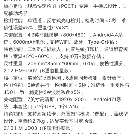
核心定位：现场快速检测（POCT）专用，手持式设计，适
配移动场景；
检测性能：单通道，反射式光电检测，检测时间＜5秒，准
确性误差≤5%，重复性CV≤3%；
关键配置：4.3英寸触摸屏（800*480），Android4.4系
统，6000mAh电池，支持WiFi、蓝牙、Type-C传输；
特色功能：二维码扫描录入、内置热敏打印机、通道孵育模
块（室温+5℃~60℃），支持10万+数据存储；
尺寸重量：206mm*85mm*60mm，670g，便携性满分。
2.1.2 HM-JD02（6通道批量款）
核心定位：实验室批量检测，6通道同步检测，提升效率；
检测性能：6通道并行，检测时间＜5秒，准确性、重复性与
JD01一致，稳定性SW波动系数≤5%；
关键配置：7英寸高清屏（1920x1200），Android7.1系
统，丰富接口（2个USB、1个LAN）；
特色功能：支持射频读卡、外置扫码模块（选配），流线型
设计，重量约2.7kg，适配实验室固定场景。
2.1.3 HM-JD03（多联卡科研款）