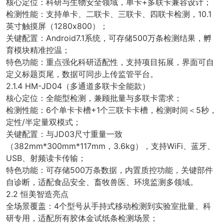
核心定位：科研与生物安全领域，单卡+多联卡兼容设计；
检测性能：支持单卡、二联卡、三联卡、四联卡检测，10.1
英寸触摸屏（1280x800）；
关键配置：Android7.1系统，可存储500万条检测结果，孵
育模块精准控温；
特色功能：重点强化科研适配性，支持项目拓展，界面可自
定义标题页尾，数据可同步上传监管平台。
2.1.4 HM-JD04（多通道多联卡全能款）
核心定位：全能型检测，兼顾批量与多联卡需求；
检测性能：6个单卡卡槽+1个三联卡卡槽，检测时间＜5秒，
定性/半定量双模式；
关键配置：与JD03尺寸重量一致
（382mm*300mm*117mm，3.6kg），支持WiFi、蓝牙、
USB、射频读卡传输；
特色功能：可存储500万条数据，内置质控功能，关键部件
自诊断，适配食品安全、畜牧兽医、环境监测多领域。
2.2 恒美智造亮点
全场景覆盖：4个型号从手持式移动检测到实验室批量、科
研专用，适配所有胶体金试纸条检测场景；