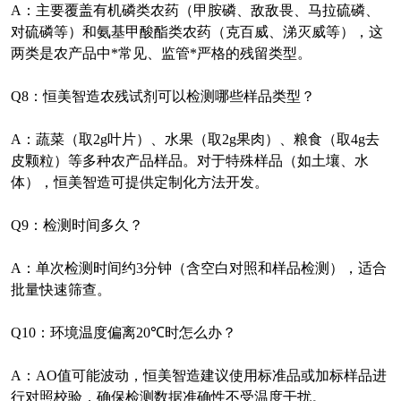
A
：主要覆盖有机磷类农药（甲胺磷、敌敌畏、马拉硫磷、
对硫磷等）和氨基甲酸酯类农药（克百威、涕灭威等），这
两类是农产品中*常见、监管*严格的残留类型。
Q8
：恒美智造农残试剂可以检测哪些样品类型？
A
：蔬菜（取
2g
叶片）、水果（取
2g
果肉）、粮食（取
4g
去
皮颗粒）等多种农产品样品。对于特殊样品（如土壤、水
体），恒美智造可提供定制化方法开发。
Q9
：检测时间多久？
A
：单次检测时间约
3
分钟（含空白对照和样品检测），适合
批量快速筛查。
Q10
：环境温度偏离
20℃
时怎么办？
A
：
AO
值可能波动，恒美智造建议使用标准品或加标样品进
行对照校验，确保检测数据准确性不受温度干扰。