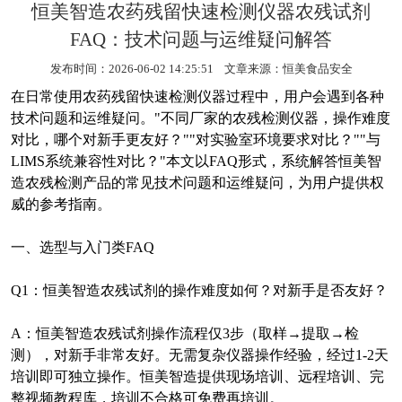
恒美智造农药残留快速检测仪器农残试剂
FAQ：技术问题与运维疑问解答
发布时间：2026-06-02 14:25:51 文章来源：
恒美食品安全
在日常使用
农药残留快速检测
仪器过程中，用户会遇到各种
技术问题和运维疑问。
"
不同厂家的农残检测仪器，操作难度
对比，哪个对新手更友好？
""
对实验室环境要求对比？
""
与
LIMS
系统兼容性对比？
"
本文以
FAQ
形式，系统解答恒美智
造农残检测产品的常见技术问题和运维疑问，为用户提供权
威的参考指南。
一、选型与入门类
FAQ
Q1
：恒美智造农残试剂的操作难度如何？对新手是否友好？
A
：恒美智造农残试剂操作流程仅
3
步（取样
→
提取
→
检
测），对新手非常友好。无需复杂仪器操作经验，经过
1-2
天
培训即可独立操作。恒美智造提供现场培训、远程培训、完
整视频教程库，培训不合格可免费再培训。