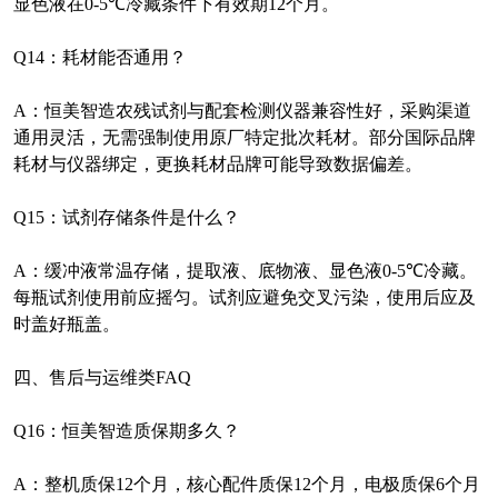
显色液在
0-5℃
冷藏条件下有效期
12
个月。
Q14
：耗材能否通用？
A
：恒美智造农残试剂与配套检测仪器兼容性好，采购渠道
通用灵活，无需强制使用原厂特定批次耗材。部分国际品牌
耗材与仪器绑定，更换耗材品牌可能导致数据偏差。
Q15
：试剂存储条件是什么？
A
：缓冲液常温存储，提取液、底物液、显色液
0-5℃
冷藏。
每瓶试剂使用前应摇匀。试剂应避免交叉污染，使用后应及
时盖好瓶盖。
四、售后与运维类
FAQ
Q16
：恒美智造质保期多久？
A
：整机质保
12
个月，核心配件质保
12
个月，电极质保
6
个月