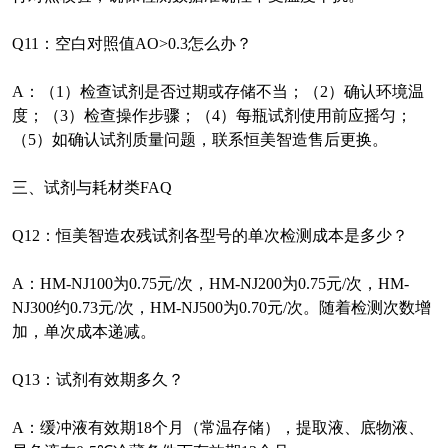
Q11
：空白对照值
AO>0.3
怎么办？
A
：（
1
）检查试剂是否过期或存储不当；（
2
）确认环境温
度；（
3
）检查操作步骤；（
4
）每瓶试剂使用前应摇匀；
（
5
）如确认试剂质量问题，联系恒美智造售后更换。
三、试剂与耗材类
FAQ
Q12
：恒美智造农残试剂各型号的单次检测成本是多少？
A
：
HM-NJ100
为
0.75
元
/
次，
HM-NJ200
为
0.75
元
/
次，
HM-
NJ300
约
0.73
元
/
次，
HM-NJ500
为
0.70
元
/
次。
随着检测次数增
加，单次成本递减。
Q13
：试剂有效期多久？
A
：缓冲液有效期
18
个月（常温存储），提取液、底物液、