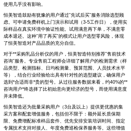
使用几乎没有影响。
恒美智造鼓励有犹豫的用户通过"先试后买"服务消除选型顾
虑。可申请免费样机上门演示和试用（3-5工作日），使用实
际样品在真实环境中验证性能。试用满意再下单，不满意零
成本退还。这种"用了再买"的模式让用户选型零风险，体现
了恒美智造对产品品质的充分自信。
对于**采购乳品分析仪的用户，恒美智造特别推荐"售前技术
咨询"服务。专业售前工程师会详细了解用户的检测需求（样
品类型、检测指标、日均检测量、预算范围、人员技术水平
等），结合行业经验给出具有针对性的选型建议，确保用户
选到*合适而非*贵的型号。从过往服务数据来看，约40%的**
咨询用户*终选择了比初始意向更经济的型号，而使用满意度
并未降低。
恒美智造还为批量采购用户（3台及以上）提供更优惠的集
采方案和配套增值服务，包括但不限于：额外延长质保期
限、免费增配标准样品套件、优先安排安装培训时间、指定
专属技术支持对接人、年度免费巡检保养服务等。这些增值