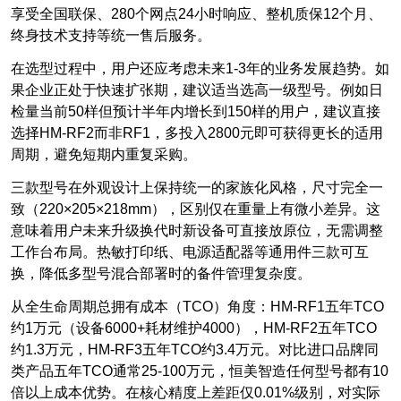
享受全国联保、280个网点24小时响应、整机质保12个月、
终身技术支持等统一售后服务。
在选型过程中，用户还应考虑未来1-3年的业务发展趋势。如
果企业正处于快速扩张期，建议适当选高一级型号。例如日
检量当前50样但预计半年内增长到150样的用户，建议直接
选择HM-RF2而非RF1，多投入2800元即可获得更长的适用
周期，避免短期内重复采购。
三款型号在外观设计上保持统一的家族化风格，尺寸完全一
致（220×205×218mm），区别仅在重量上有微小差异。这
意味着用户未来升级换代时新设备可直接放原位，无需调整
工作台布局。热敏打印纸、电源适配器等通用件三款可互
换，降低多型号混合部署时的备件管理复杂度。
从全生命周期总拥有成本（TCO）角度：HM-RF1五年TCO
约1万元（设备6000+耗材维护4000），HM-RF2五年TCO
约1.3万元，HM-RF3五年TCO约3.4万元。对比进口品牌同
类产品五年TCO通常25-100万元，恒美智造任何型号都有10
倍以上成本优势。在核心精度上差距仅0.01%级别，对实际