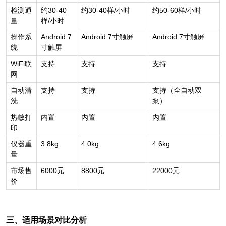
检测通
约30-40
约30-40样/小时
约50-60样/小时
量
样/小时
操作系
Android 7
Android 7
寸触屏
Android 7
寸触屏
统
寸触屏
WiFi
联
支持
支持
支持
网
自动清
支持
支持
支持（全自动双
洗
泵）
热敏打
内置
内置
内置
印
仪器重
3.8kg
4.0kg
4.6kg
量
市场售
6000
元
8800
元
22000
元
价
三、适用场景对比分析