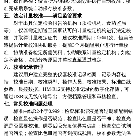
时。操作路径：设置-光学系统-光源校准-执行自动校准，校
准完成后系统自动保存校准参数。
五、法定计量校准——满足监管要求
对于出具法定检验报告的机构（质检机构、食药监局
等），仪器需定期送至国家认可的计量检定机构进行法定校
准，并取得计量检定证书。建议校准周期：每年1次。恒美智
造提供计量校准协助服务：提前3个月提醒用户进行计量校
准，协助准备检定所需资料，协助联系计量检定机构；如检
定不合格，协助分析原因并整改直至通过检定。
六、校准记录管理
建议用户建立完整的仪器校准记录档案，记录内容包
括：校准日期、校准类型、操作人员、校准结果、标准曲线
参数、质控数据。HM-R12支持校准记录的数字化存储，可
通过USB或无线传输导出，方便档案管理和审核检查。
七、常见校准问题处理
标准曲线R2小于0.999：检查标准溶液是否过期或配制错
误；检查显色操作是否规范；检查比色皿是否干净；检查光
源是否需要校准。调零后吸光度值异常偏高：检查空白试剂
是否污染；检查比色皿是否有划痕或残留。校准参数无法保