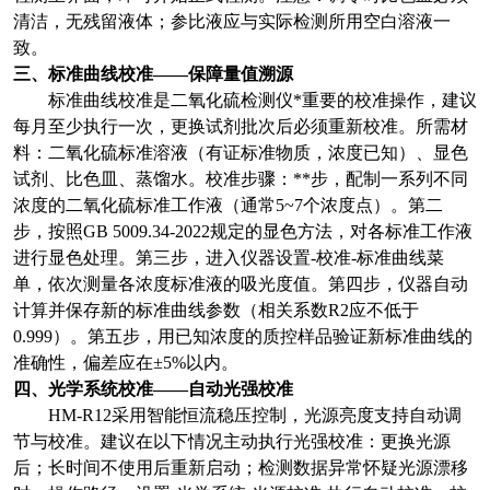
清洁，无残留液体；参比液应与实际检测所用空白溶液一
致。
三、标准曲线校准——保障量值溯源
标准曲线校准是二氧化硫检测仪*重要的校准操作，建议
每月至少执行一次，更换试剂批次后必须重新校准。所需材
料：二氧化硫标准溶液（有证标准物质，浓度已知）、显色
试剂、比色皿、蒸馏水。校准步骤：**步，配制一系列不同
浓度的二氧化硫标准工作液（通常5~7个浓度点）。第二
步，按照GB 5009.34-2022规定的显色方法，对各标准工作液
进行显色处理。第三步，进入仪器设置-校准-标准曲线菜
单，依次测量各浓度标准液的吸光度值。第四步，仪器自动
计算并保存新的标准曲线参数（相关系数R2应不低于
0.999）。第五步，用已知浓度的质控样品验证新标准曲线的
准确性，偏差应在±5%以内。
四、光学系统校准——自动光强校准
HM-R12
采用智能恒流稳压控制，光源亮度支持自动调
节与校准。建议在以下情况主动执行光强校准：更换光源
后；长时间不使用后重新启动；检测数据异常怀疑光源漂移