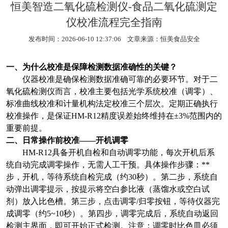
恒美智造二氧化硫检测仪-食品二氧化硫测定
仪校准流程完全指南
发布时间：2026-06-10 12:37:06 文章来源：
恒美食品安全
一、为什么校准是保障检测数据准确性的关键？
仪器校准是确保检测数据准确可靠的必要环节。对于二
氧化硫检测仪而言，校准主要包括光学系统校准（调零）、
标准曲线校准和计量机构法定校准三个层次。定期正确执行
校准操作，是保证HM-R12精度误差始终维持在±3%范围内的
重要前提。
二、日常操作前校准——开机调零
HM-R12
具备开机自检和自动调零功能，每次开机后系
统自动完成调零操作，无需人工干预。具体操作步骤：**
步，开机，等待系统自检完成（约30秒）。第二步，系统自
动弹出调零提示，按提示将空白参比液（蒸馏水或空白试
剂）放入比色槽。第三步，点击调零/归零按钮，等待仪器完
成调零（约5~10秒）。第四步，调零完成后，系统自动返回
检测主界面，即可开始正式检测。注意：调零时比色皿必须