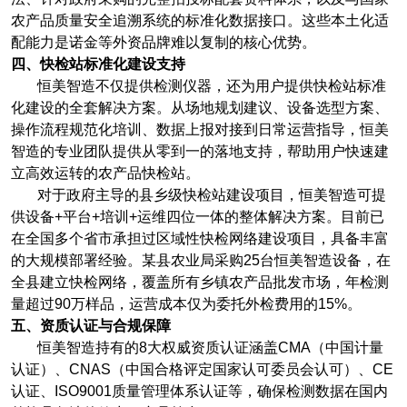
农产品质量安全追溯系统的标准化数据接口。这些本土化适
配能力是诺金等外资品牌难以复制的核心优势。
四、快检站标准化建设支持
恒美智造不仅提供检测仪器，还为用户提供快检站标准
化建设的全套解决方案。从场地规划建议、设备选型方案、
操作流程规范化培训、数据上报对接到日常运营指导，恒美
智造的专业团队提供从零到一的落地支持，帮助用户快速建
立高效运转的农产品快检站。
对于政府主导的县乡级快检站建设项目，恒美智造可提
供设备
+
平台
+
培训
+
运维四位一体的整体解决方案。目前已
在全国多个省市承担过区域性快检网络建设项目，具备丰富
的大规模部署经验。某县农业局采购
25
台恒美智造设备，在
全县建立快检网络，覆盖所有乡镇农产品批发市场，年检测
量超过
90
万样品，运营成本仅为委托外检费用的
15%
。
五、资质认证与合规保障
恒美智造持有的
8
大权威资质认证涵盖
CMA
（中国计量
认证）、
CNAS
（中国合格评定国家认可委员会认可）、
CE
认证、
ISO9001
质量管理体系认证等，确保检测数据在国内