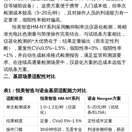
仪等辅助设备）。这类方案便于携带，入门成本低，但单次
检测成本较高（
5~20
元
/
样），且对操作人员的判读能力有一
定要求，假阳性率相对偏高。
恒美智造
HM-NY
系列采用酶抑制率法仪器化检测，将精
准光电比色测量与简便操作完美结合。与试纸条方案相比，
仪器化检测的*大优势在于：结果定量输出（而非定性判
断），重复性
CV≤0.5%~1.5%
，假阳性率
<3%
，假阴性率
<1%
，并自动生成标准格式检测报告，满足监管和溯源要
求。在连续高通量检测场景中，仪器化方案的总成本远低于
试纸条方案。
二、基层场景适配性对比
表
1
：恒美智造与诺金基层适配能力对比
HM-NY
Neogen
适配维度
恒美智造
系列
诺金
方案
1.0~1.2
/
5~20
/
单次检测成本
元
样（仪器
元
样（试纸
/ELISA
化）
条
）
CV≤0.5%~1.5%
结果精度
定量，
定性或半定量
30
操作门槛
分钟培训，无需专业
判读依赖经验，易误