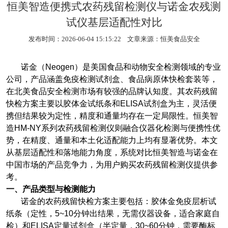
恒美智造便携式农药残留检测仪与诺金农残测
试仪基层适配性对比
发布时间：2026-06-04 15:15:22 文章来源：
恒美食品安全
诺金（
Neogen
）是美国食品和动物安全检测领域的专业
公司，产品涵盖免疫检测试剂盒、食品病原体快检套装等，
在北美食品安全检测市场有较强的品牌认知度。其农药残留
快检方案主要以胶体金试纸条和
ELISA
试剂盒为主，灵活便
携但结果较为定性，精度和通量均存在一定局限性。恒美智
造
HM-NY
系列农药残留检测仪则融合仪器化检测与便携性优
势，在精度、通量和本土化适配能力上均有显著优势。本文
从基层适配性和落地能力角度，系统对比恒美智造与诺金在
中国市场的产品竞争力，为用户购买农药残留检测仪提供参
考。
一、产品类型与检测能力
诺金的农药残留快检方案主要包括：胶体金免疫层析试
纸条（定性，
5~10
分钟出结果，无需仪器设备，适合家庭自
检）和
ELISA
定量试剂盒（半定量，
30~60
分钟，需要酶标