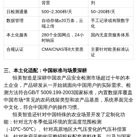
背景
判
500~2,300
/
50~200
/
日检测通量
样
天
样
天
≥20
数据管理
自动存储
万条，云
手工记录或有限数字
端上传
化
280
24
本土化服务
个全国网点，
小
国内无直营服务体系
时响应
CMA/CNAS
8
合规认证
等
大资质
主要针对欧美标准认
证
三、本土化适配：中国标准与场景深耕
恒美智造是深耕中国农产品安全检测市场超过十年的本
土企业，产品研发从一开始就面向中国用户的实际需求。检
测方法符合
GB/T 5009.199-2003
国家标准，内置数据库覆盖
中国市场*常见的农药残留类型和农产品基质，系统界面完全
中文化，符合中国用户的操作习惯。
恒美智造还针对中国特殊的农业场景开发了定制化功
能：针对北方冬季低温环境的宽温度范围检测
（
-10℃~50℃
）、针对高原地区大气压变化的气压补偿算
法、针对政府采购的完整招投标配套资料体系，以及与国家