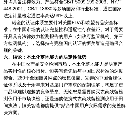
外均具备法律效力。产品符合
GB/T 5009.199-2003
、
NY/T
448-2001
、
GB/T 18630
等多项国家和行业标准，通过国家
法定计量检定通过率高达
99%
以上。
诺金的认证体系主要针对美国
FDA
和欧盟食品安全标
准，在中国市场的认证完整性和适配性存在差距。对于需要
开具具有法律效力检测报告的用户（如政府监管机构、第三
方检测机构），选择持有完整国内认证的恒美智造是确保合
规的关键。
六、结论：本土化落地能力的决定性优势
在中国农产品安全检测市场，本土化落地能力是决定产
品实用性的核心指标。恒美智造凭借与中国国家标准的深度
契合、
280
个全国服务网点的密集覆盖、完善的中国合规认
证体系以及十余年来对基层用户需求的深刻理解，构建了进
口品牌难以逾越的竞争壁垒。无论您是需要购买农药残留检
测仪用于市场快检，还是选购便携式农药残留检测仪用于田
间执法，恒美智造都能提供*贴合中国用户实际需求的完整解
决方案。