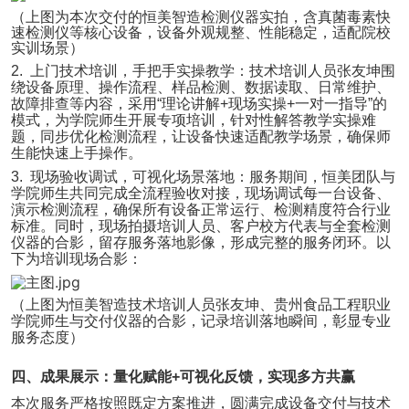
（上图为本次交付的恒美智造检测仪器实拍，含真菌毒素快
速检测仪等核心设备，设备外观规整、性能稳定，适配院校
实训场景）
2.
上门技术培训，手把手实操教学：技术培训人员张友坤围
绕设备原理、操作流程、样品检测、数据读取、日常维护、
故障排查等内容，采用
“
理论讲解
+
现场实操
+
一对一指导
”
的
模式，为学院师生开展专项培训，针对性解答教学实操难
题，同步优化检测流程，让设备快速适配教学场景，确保师
生能快速上手操作。
3.
现场验收调试，可视化场景落地：服务期间，恒美团队与
学院师生共同完成全流程验收对接，现场调试每一台设备、
演示检测流程，确保所有设备正常运行、检测精度符合行业
标准。同时，现场拍摄培训人员、客户校方代表与全套检测
仪器的合影，留存服务落地影像，形成完整的服务闭环。以
下为培训现场合影：
（上图为恒美智造技术培训人员张友坤、贵州食品工程职业
学院师生与交付仪器的合影，记录培训落地瞬间，彰显专业
服务态度）
四、
成果展示
：量化赋能
+
可视化反馈，实现多方共赢
本次服务严格按照既定方案推进，圆满完成设备交付与技术