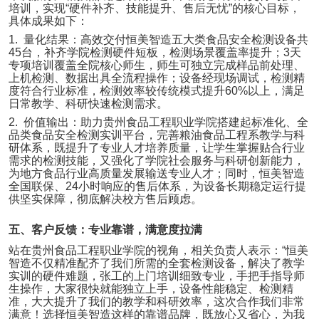
培训，实现
“
硬件补齐、技能提升、售后无忧
”
的核心目标，
具体成果如下：
1.
量化结果：高效交付恒美智造五大类食品安全检测设备共
45
台，补齐学院检测硬件短板，检测场景覆盖率提升；
3
天
专项培训覆盖全院核心师生，师生可独立完成样品前处理、
上机检测、数据出具全流程操作；设备经现场调试，检测精
度符合行业标准，检测效率较传统模式提升
60%
以上，满足
日常教学、科研快速检测需求。
2.
价值输出：助力贵州食品工程职业学院搭建起标准化、全
品类食品安全检测实训平台，完善粮油食品工程系教学与科
研体系，既提升了专业人才培养质量，让学生掌握贴合行业
需求的检测技能，又强化了学院社会服务与科研创新能力，
为地方食品行业高质量发展输送专业人才；同时，恒美智造
全国联保、
24
小时响应的售后体系，为设备长期稳定运行提
供坚实保障，彻底解决校方售后顾虑。
五、客户反馈：专业靠谱，满意度拉满
站在贵州食品工程职业学院的视角，相关负责人表示：
“
恒美
智造不仅精准配齐了我们所需的全套检测设备，解决了教学
实训的硬件难题，张工的上门培训细致专业，手把手指导师
生操作，大家很快就能独立上手，设备性能稳定、检测精
准，大大提升了我们的教学和科研效率，这次合作我们非常
满意！选择恒美智造这样的靠谱品牌，既放心又省心，为我