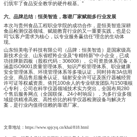
们筑牢了食品安全教学的硬件根基。
”
六、品牌总结：恒美智造，靠谱厂家赋能多行业发展
本次与贵州食品工程职业学院的成功合作，是恒美智造深耕
食品检测仪器领域、赋能教育行业的又一重要实践，也是公
司
“
以客户需求为核心，以专业服务赢信任
”
理念的生动体
现。
山东恒美电子科技有限公司（品牌：恒美智造）是国家级高
新技术企业、山东省瞪羚企业及
“
专精特新
”
中小企业，已成
功挂牌新四板（股权代码：
306008
）。公司资质体系完备，
涵盖
ISO9001
质量管理体系、知识产权管理体系、职业健康
安全管理体系、环境管理体系等多项认证，同时持有
3A
信用
企业、商品售后服务认证、辐射安全许可证及医疗器械经营
许可证等权威资质。依托
100
余人的专业研发团队与
150
项核
心专利，公司在科学仪器领域技术实力突出，全国布局
280
个售后服务网点（全国联保、
24
小时响应），为多行业多领
域提供精准高效、高性价比的科学仪器检测设备与解决方
案，是行业内值得信赖的靠谱厂家。
文章地址：
https://www.spjcyq.cn/khal/818.html