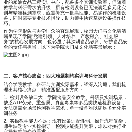
业的粮油食品工程实训中心，配备多个实训实验室，但随着
教学与科研需求的升级，原有检测设备已无法满足多元化实
训与精准检测需求，亟需补充一批高性能、易操作的检测设
备，同时需要专业技术指导，助力师生快速掌握设备操作技
巧。
作为学院形象与办学理念的直观展现，校园大门与文化墙清
晰呈现了学院
“
党建引领、人才培养、产教融合、社会服
务
”
的核心发展方向，也彰显了其深耕食品教育、守护食品安
全的责任与担当，以下为学院大门及文化墙实景展示：
二、客户核心痛点：四大难题制约实训与科研发展
结合学院教学、科研与实训实际需求，经深入沟通，我们梳
理出其核心痛点，精准匹配服务方向：
1.
检测设备缺口大：学院食品安全教学、科研及实训场景，
缺乏
ATP
荧光、重金属、真菌毒素等多品类快速检测设备，
无法覆盖全场景检测教学需求，单一设备难以满足多元化实
训任务；
2.
实操教学能力不足：现有设备适配性弱、操作流程复杂，
师生缺乏专业实操指导，检测技能提升受限，难以对接行业
实操标准与岗位需求；