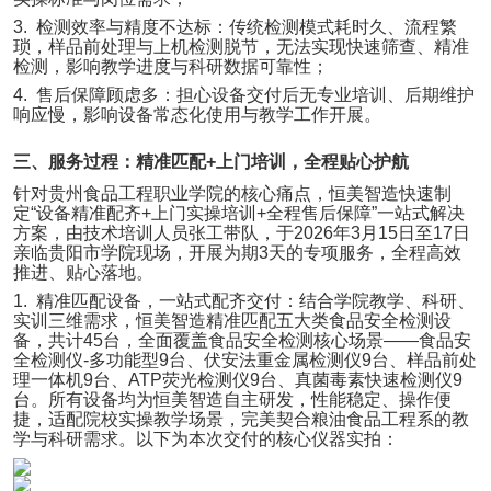
3.
检测效率与精度不达标：传统检测模式耗时久、流程繁
琐，样品前处理与上机检测脱节，无法实现快速筛查、精准
检测，影响教学进度与科研数据可靠性；
4.
售后保障顾虑多：担心设备交付后无专业培训、后期维护
响应慢，影响设备常态化使用与教学工作开展。
三、服务过程：精准匹配
+
上门培训，全程贴心护航
针对贵州食品工程职业学院的核心痛点，恒美智造快速制
定
“
设备精准配齐
+
上门实操培训
+
全程售后保障
”
一站式解决
方案，由技术培训人员张
工
带队，于
2026
年
3
月
15
日至
17
日
亲临贵阳市学院现场，开展为期
3
天的专项服务，全程高效
推进、贴心落地。
1.
精准匹配设备，一站式配齐交付：结合学院教学、科研、
实训三维需求，恒美智造精准匹配五大类食品安全检测设
备，共计
45
台，全面覆盖食品安全检测核心场景
——
食品安
全检测仪
-
多功能型
9
台、伏安法重金属检测仪
9
台、样品前处
理一体机
9
台、
ATP
荧光检测仪
9
台、真菌毒素快速检测仪
9
台。所有设备均为恒美智造自主研发，性能稳定、操作便
捷，适配院校实操教学场景，完美契合粮油食品工程系的教
学与科研需求。以下为本次交付的核心仪器实拍：